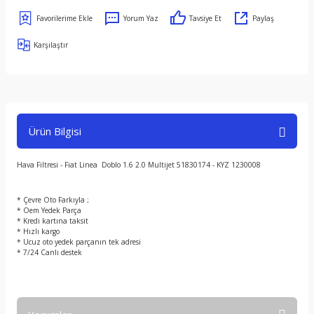
Yorum Yaz
Tavsiye Et
Paylaş
Karşılaştır
Ürün Bilgisi
Hava Filtresi - Fiat Linea Doblo 1.6 2.0 Multijet 51830174 - KYZ 1230008
* Çevre Oto Farkıyla ;
* Oem Yedek Parça
* Kredi kartına taksit
* Hızlı kargo
* Ucuz oto yedek parçanın tek adresi
* 7/24 Canlı destek