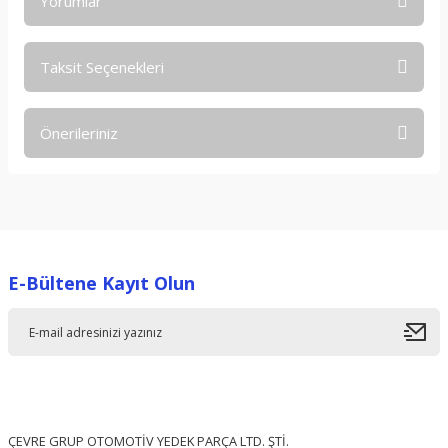
Yorumlar
Taksit Seçenekleri
Bu ürüne ilk yorumu siz yapın!
Önerileriniz
Yorum Yaz
Bu ürünün fiyat bilgisi, resim, ürün açıklamalarında ve diğer
konularda yetersiz gördüğünüz noktaları öneri formunu
kullanarak tarafımıza iletebilirsiniz.
Görüş ve önerileriniz için teşekkür ederiz.
E-Bültene Kayıt Olun
Ürün resmi kalitesiz, bozuk veya görüntülenemiyor.
Ürün açıklamasında eksik bilgiler bulunuyor.
Ürün bilgilerinde hatalar bulunuyor.
Ürün fiyatı diğer sitelerden daha pahalı.
Bu ürüne benzer farklı alternatifler olmalı.
ÇEVRE GRUP OTOMOTİV YEDEK PARÇA LTD. ŞTİ.