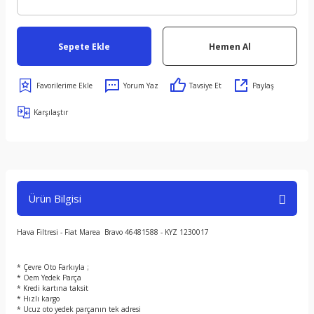
Sepete Ekle
Hemen Al
Yorum Yaz
Tavsiye Et
Paylaş
Karşılaştır
Ürün Bilgisi
Hava Filtresi - Fiat Marea Bravo 46481588 - KYZ 1230017
* Çevre Oto Farkıyla ;
* Oem Yedek Parça
* Kredi kartına taksit
* Hızlı kargo
* Ucuz oto yedek parçanın tek adresi