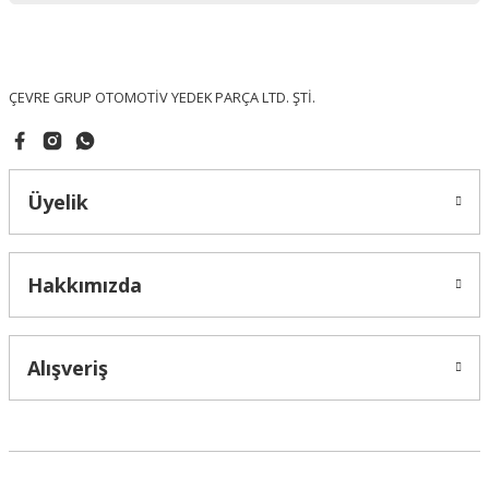
Ürün fiyatı diğer sitelerden daha pahalı.
Bu ürüne benzer farklı alternatifler olmalı.
ÇEVRE GRUP OTOMOTİV YEDEK PARÇA LTD. ŞTİ.
Üyelik
Gönder
Hakkımızda
Alışveriş