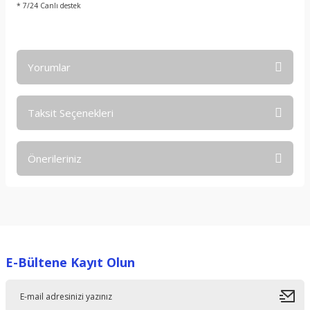
* 7/24 Canlı destek
Yorumlar
Taksit Seçenekleri
Bu ürüne ilk yorumu siz yapın!
Önerileriniz
Yorum Yaz
Bu ürünün fiyat bilgisi, resim, ürün açıklamalarında ve diğer
konularda yetersiz gördüğünüz noktaları öneri formunu
kullanarak tarafımıza iletebilirsiniz.
Görüş ve önerileriniz için teşekkür ederiz.
E-Bültene Kayıt Olun
Ürün resmi kalitesiz, bozuk veya görüntülenemiyor.
Ürün açıklamasında eksik bilgiler bulunuyor.
Ürün bilgilerinde hatalar bulunuyor.