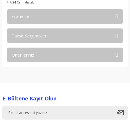
* 7/24 Canlı destek
Yorumlar
Taksit Seçenekleri
Bu ürüne ilk yorumu siz yapın!
Önerileriniz
Yorum Yaz
Bu ürünün fiyat bilgisi, resim, ürün açıklamalarında ve diğer
konularda yetersiz gördüğünüz noktaları öneri formunu
kullanarak tarafımıza iletebilirsiniz.
Görüş ve önerileriniz için teşekkür ederiz.
E-Bültene Kayıt Olun
Ürün resmi kalitesiz, bozuk veya görüntülenemiyor.
Ürün açıklamasında eksik bilgiler bulunuyor.
Ürün bilgilerinde hatalar bulunuyor.
Ürün fiyatı diğer sitelerden daha pahalı.