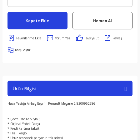
Sepete Ekle
Hemen Al
Yorum Yaz
Tavsiye Et
Paylaş
Karşılaştır
Ürün Bilgisi
Hava Yastığı Airbag Beyni - Renault Megane 2 8200962386
* Çevre Oto Farkıyla ;
* Orjinal Yedek Parça
* Kredi kartına taksit
* Hızlı kargo
* Ucuz oto yedek parçanın tek adresi