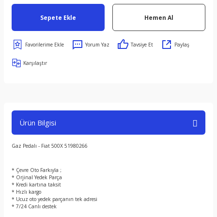
Sepete Ekle
Hemen Al
Yorum Yaz
Tavsiye Et
Paylaş
Karşılaştır
Ürün Bilgisi
Gaz Pedalı - Fiat 500X 51980266
* Çevre Oto Farkıyla ;
* Orjinal Yedek Parça
* Kredi kartına taksit
* Hızlı kargo
* Ucuz oto yedek parçanın tek adresi
* 7/24 Canlı destek