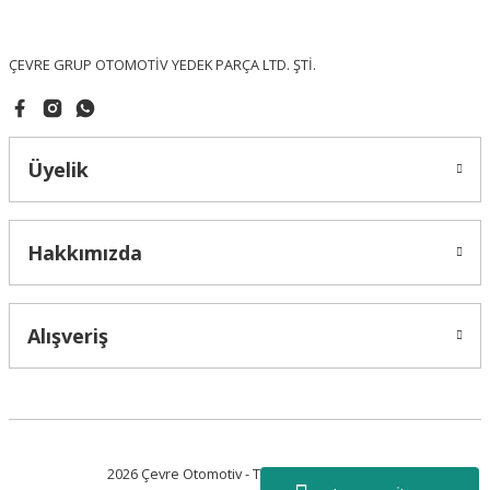
Bu ürüne benzer farklı alternatifler olmalı.
ÇEVRE GRUP OTOMOTİV YEDEK PARÇA LTD. ŞTİ.
Üyelik
Gönder
Hakkımızda
Alışveriş
2026 Çevre Otomotiv - Tüm Hakları Saklıdır.