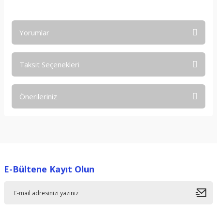
Yorumlar
Taksit Seçenekleri
Bu ürüne ilk yorumu siz yapın!
Önerileriniz
Yorum Yaz
Bu ürünün fiyat bilgisi, resim, ürün açıklamalarında ve diğer
konularda yetersiz gördüğünüz noktaları öneri formunu
kullanarak tarafımıza iletebilirsiniz.
Görüş ve önerileriniz için teşekkür ederiz.
E-Bültene Kayıt Olun
Ürün resmi kalitesiz, bozuk veya görüntülenemiyor.
Ürün açıklamasında eksik bilgiler bulunuyor.
Ürün bilgilerinde hatalar bulunuyor.
Ürün fiyatı diğer sitelerden daha pahalı.