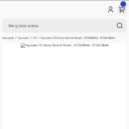
Anasayfa
Hyundai
İ10
Hyundai İ10 Klima Kontrol Paneli - 97250B9AA - 97250-B9AA