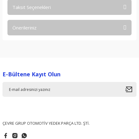
Taksit Seçenekleri
Bu ürüne ilk yorumu siz yapın!
Önerileriniz
Yorum Yaz
Bu ürünün fiyat bilgisi, resim, ürün açıklamalarında ve diğer
konularda yetersiz gördüğünüz noktaları öneri formunu
kullanarak tarafımıza iletebilirsiniz.
Görüş ve önerileriniz için teşekkür ederiz.
E-Bültene Kayıt Olun
Ürün resmi kalitesiz, bozuk veya görüntülenemiyor.
Ürün açıklamasında eksik bilgiler bulunuyor.
Ürün bilgilerinde hatalar bulunuyor.
Ürün fiyatı diğer sitelerden daha pahalı.
Bu ürüne benzer farklı alternatifler olmalı.
ÇEVRE GRUP OTOMOTİV YEDEK PARÇA LTD. ŞTİ.