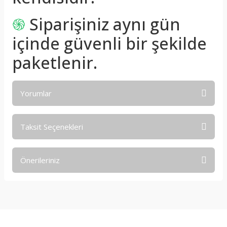
֍
Siparişiniz aynı gün
içinde güvenli bir şekilde
paketlenir.
Yorumlar
Taksit Seçenekleri
Bu ürüne ilk yorumu siz yapın!
Önerileriniz
Yorum Yaz
Bu ürünün fiyat bilgisi, resim, ürün açıklamalarında ve diğer
konularda yetersiz gördüğünüz noktaları öneri formunu
kullanarak tarafımıza iletebilirsiniz.
Görüş ve önerileriniz için teşekkür ederiz.