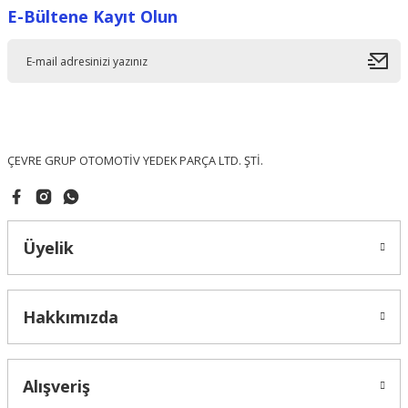
E-Bültene Kayıt Olun
Ürün resmi kalitesiz, bozuk veya görüntülenemiyor.
Ürün açıklamasında eksik bilgiler bulunuyor.
Ürün bilgilerinde hatalar bulunuyor.
Ürün fiyatı diğer sitelerden daha pahalı.
Bu ürüne benzer farklı alternatifler olmalı.
ÇEVRE GRUP OTOMOTİV YEDEK PARÇA LTD. ŞTİ.
Üyelik
Gönder
Hakkımızda
Alışveriş