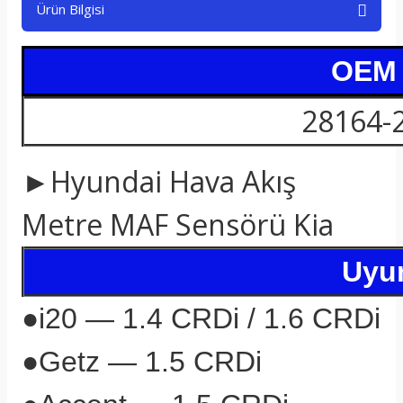
Ürün Bilgisi
t
OEM /
28164-
►Hyundai Hava Akış
Metre MAF Sensörü Kia
Uyum
●
i20 — 1.4 CRDi / 1.6 CRDi
●
Getz — 1.5 CRDi