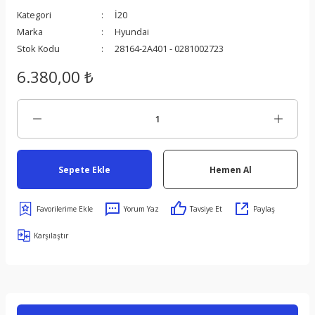
Kategori
İ20
Marka
Hyundai
Stok Kodu
28164-2A401 - 0281002723
6.380,00 ₺
s
Sepete Ekle
Hemen Al
ect
Yorum Yaz
Tavsiye Et
Paylaş
er
Karşılaştır
om