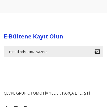
Ürün açıklamasında eksik bilgiler bulunuyor.
Ürün bilgilerinde hatalar bulunuyor.
Ürün fiyatı diğer sitelerden daha pahalı.
Bu ürüne benzer farklı alternatifler olmalı.
E-Bültene Kayıt Olun
ÇEVRE GRUP OTOMOTİV YEDEK PARÇA LTD. ŞTİ.