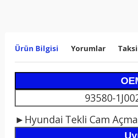
Ürün Bilgisi
Yorumlar
Taksi
OEM
93580-1J002
►Hyundai Tekli Cam Açma D
Uy