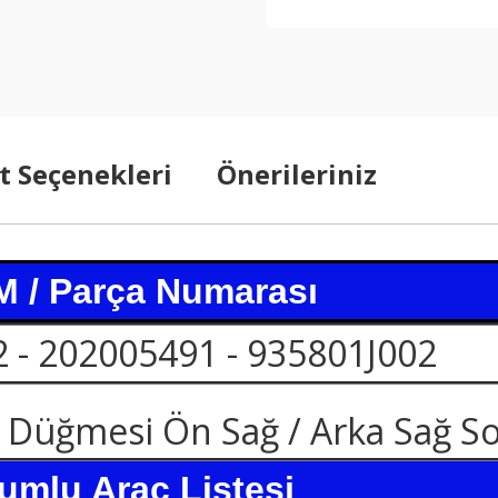
t Seçenekleri
Önerileriniz
 / Parça Numarası
 - 202005491 - 935801J002
üğmesi Ön Sağ / Arka Sağ Sol
umlu Araç Listesi