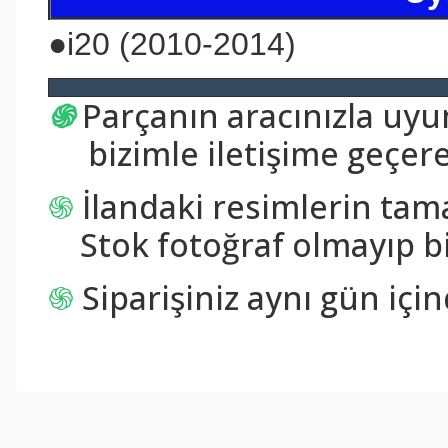
●
i20 (2010-2014)
֍
Parçanın aracınızla uy
bizimle iletişime geçerek
֍
İlandaki resimlerin tam
Stok fotoğraf olmayıp bi
֍
Siparişiniz aynı gün içi
Bu ürünün fiyat bilgisi, resim, ürün açıklamalarında ve diğer konul
Görüş ve önerileriniz için teşekkür ederiz.
Ürün resmi kalitesiz, bozuk veya görüntülenemiyor.