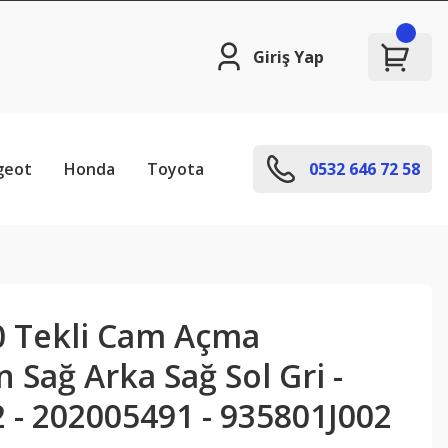
Giriş Yap
geot
Honda
Toyota
0532 646 72 58
0 Tekli Cam Açma
Sağ Arka Sağ Sol Gri -
 - 202005491 - 935801J002