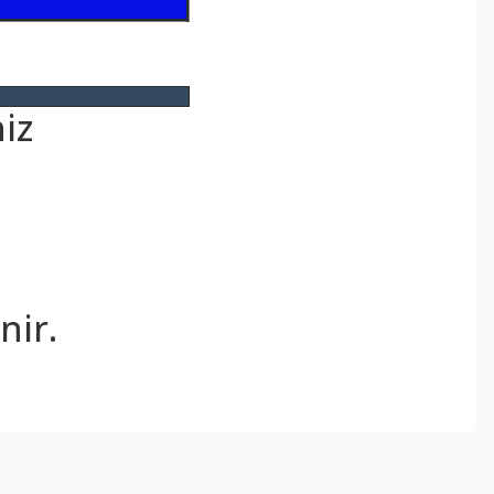
iz
.
nir.
ebilirsiniz.