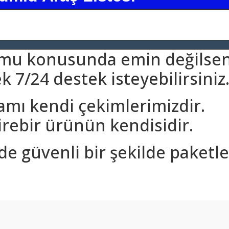
umu konusunda emin değilsen
 7/24 destek isteyebilirsiniz
amı kendi çekimlerimizdir.
rebir ürünün kendisidir.
nde güvenli bir şekilde paketle
arda yetersiz gördüğünüz noktaları öneri formunu kullanarak tarafımıza ilet
Bu ürüne ilk yorumu siz yapın!