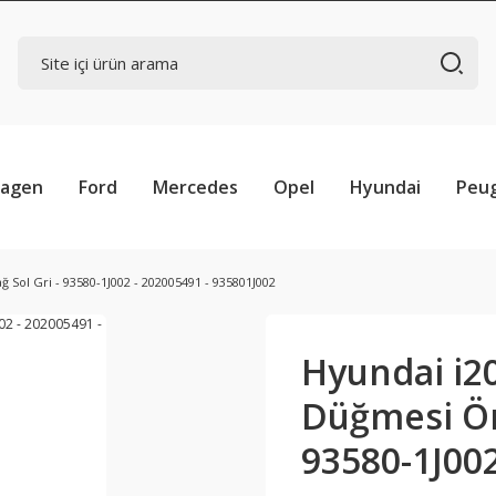
wagen
Ford
Mercedes
Opel
Hyundai
Peu
Sol Gri - 93580-1J002 - 202005491 - 935801J002
Hyundai i2
Düğmesi Ön 
93580-1J002