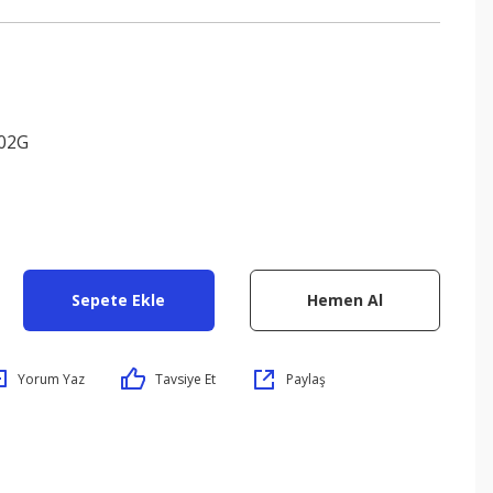
02G
Sepete Ekle
Hemen Al
Yorum Yaz
Tavsiye Et
Paylaş