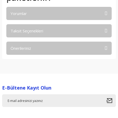
Yorumlar
Taksit Seçenekleri
Bu ürüne ilk yorumu siz yapın!
Önerileriniz
Yorum Yaz
Bu ürünün fiyat bilgisi, resim, ürün açıklamalarında ve diğer
konularda yetersiz gördüğünüz noktaları öneri formunu
kullanarak tarafımıza iletebilirsiniz.
Görüş ve önerileriniz için teşekkür ederiz.
E-Bültene Kayıt Olun
Ürün resmi kalitesiz, bozuk veya görüntülenemiyor.
Ürün açıklamasında eksik bilgiler bulunuyor.
Ürün bilgilerinde hatalar bulunuyor.
Ürün fiyatı diğer sitelerden daha pahalı.