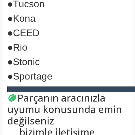
●
Tucson
●
Kona
●
CEED
●
Rio
●
Stonic
●
Sportage
֍
Parçanın aracınızla
uyumu konusunda emin
değilseniz
bizimle iletişime