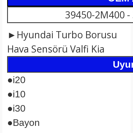
39450-2M400 - 
►Hyundai Turbo Borusu
Hava Sensörü Valfi Kia
Uyum
●
i20
●
i10
●
i30
●
Bayon