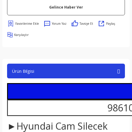
Gelince Haber Ver
Yorum Yaz
Tavsiye Et
Paylaş
Karşılaştır
Ürün Bilgisi
98610
►Hyundai Cam Silecek