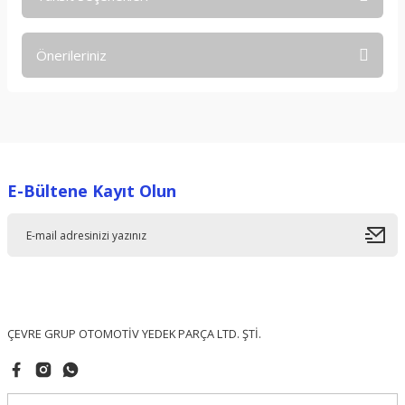
Bu ürüne ilk yorumu siz yapın!
Önerileriniz
Yorum Yaz
Bu ürünün fiyat bilgisi, resim, ürün açıklamalarında ve diğer
konularda yetersiz gördüğünüz noktaları öneri formunu
kullanarak tarafımıza iletebilirsiniz.
Görüş ve önerileriniz için teşekkür ederiz.
E-Bültene Kayıt Olun
Ürün resmi kalitesiz, bozuk veya görüntülenemiyor.
Ürün açıklamasında eksik bilgiler bulunuyor.
Ürün bilgilerinde hatalar bulunuyor.
Ürün fiyatı diğer sitelerden daha pahalı.
Bu ürüne benzer farklı alternatifler olmalı.
ÇEVRE GRUP OTOMOTİV YEDEK PARÇA LTD. ŞTİ.