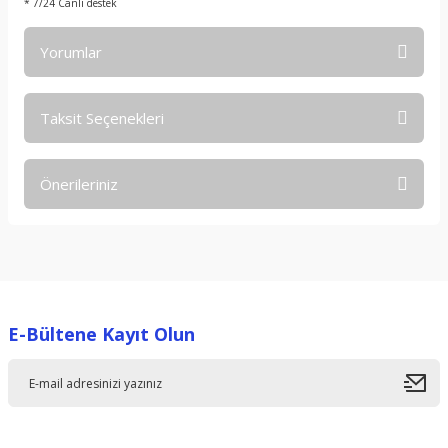
* 7/24 Canlı destek
Yorumlar
Taksit Seçenekleri
Bu ürüne ilk yorumu siz yapın!
Önerileriniz
Yorum Yaz
Bu ürünün fiyat bilgisi, resim, ürün açıklamalarında ve diğer
konularda yetersiz gördüğünüz noktaları öneri formunu
kullanarak tarafımıza iletebilirsiniz.
Görüş ve önerileriniz için teşekkür ederiz.
E-Bültene Kayıt Olun
Ürün resmi kalitesiz, bozuk veya görüntülenemiyor.
Ürün açıklamasında eksik bilgiler bulunuyor.
Ürün bilgilerinde hatalar bulunuyor.
Ürün fiyatı diğer sitelerden daha pahalı.