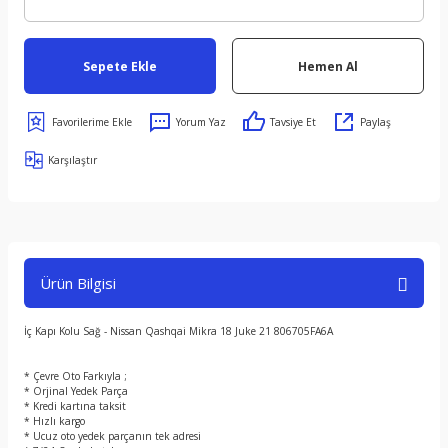
Sepete Ekle
Hemen Al
Yorum Yaz
Tavsiye Et
Paylaş
Karşılaştır
Ürün Bilgisi
İç Kapı Kolu Sağ - Nissan Qashqai Mikra 18 Juke 21 806705FA6A
* Çevre Oto Farkıyla ;
* Orjinal Yedek Parça
* Kredi kartına taksit
* Hızlı kargo
* Ucuz oto yedek parçanın tek adresi