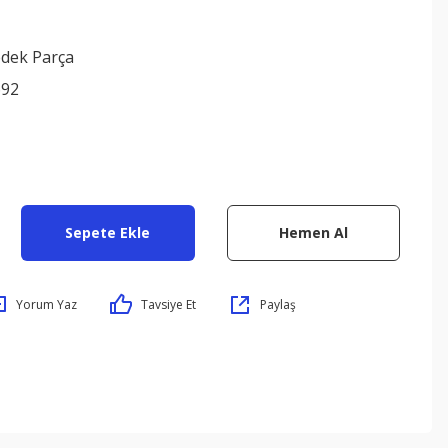
edek Parça
692
Sepete Ekle
Hemen Al
Yorum Yaz
Tavsiye Et
Paylaş