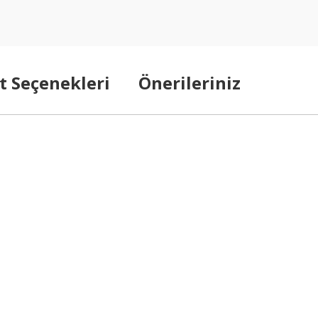
t Seçenekleri
Önerileriniz
arda yetersiz gördüğünüz noktaları öneri formunu kullanarak tarafımıza ilet