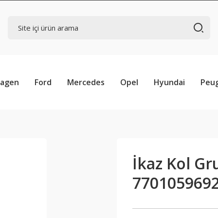
wagen
Ford
Mercedes
Opel
Hyundai
Peu
İkaz Kol Gr
770105969