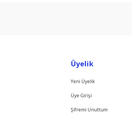
Bu ürüne ilk yorumu siz yapın!
Yorum Yaz
Üyelik
Yeni Üyelik
Gönder
Üye Girişi
Şifremi Unuttum