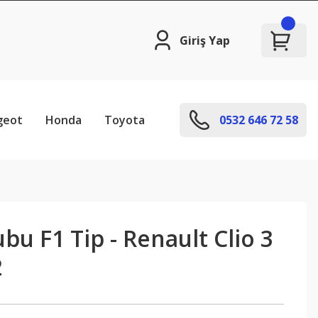
Giriş Yap
geot
Honda
Toyota
0532 646 72 58
ubu F1 Tip - Renault Clio 3
2