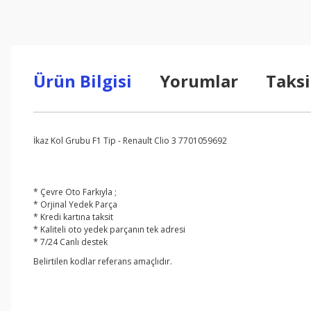
Ürün Bilgisi
Yorumlar
Taksi
İkaz Kol Grubu F1 Tip - Renault Clio 3 7701059692
* Çevre Oto Farkıyla ;
* Orjinal Yedek Parça
* Kredi kartına taksit
* Kaliteli oto yedek parçanın tek adresi
* 7/24 Canlı destek
Belirtilen kodlar referans amaçlıdır.
Bu ürünün fiyat bilgisi, resim, ürün açıklamalarında ve diğer konul