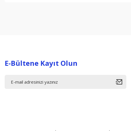
Görüş ve önerileriniz için teşekkür ederiz.
Ürün resmi kalitesiz, bozuk veya görüntülenemiyor.
Ürün açıklamasında eksik bilgiler bulunuyor.
Ürün bilgilerinde hatalar bulunuyor.
Ürün fiyatı diğer sitelerden daha pahalı.
Bu ürüne benzer farklı alternatifler olmalı.
E-Bültene Kayıt Olun