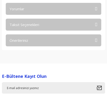
Yorumlar
Taksit Seçenekleri
Bu ürüne ilk yorumu siz yapın!
Önerileriniz
Yorum Yaz
Bu ürünün fiyat bilgisi, resim, ürün açıklamalarında ve diğer
konularda yetersiz gördüğünüz noktaları öneri formunu
kullanarak tarafımıza iletebilirsiniz.
Görüş ve önerileriniz için teşekkür ederiz.
E-Bültene Kayıt Olun
Ürün resmi kalitesiz, bozuk veya görüntülenemiyor.
Ürün açıklamasında eksik bilgiler bulunuyor.
Ürün bilgilerinde hatalar bulunuyor.
Ürün fiyatı diğer sitelerden daha pahalı.
Bu ürüne benzer farklı alternatifler olmalı.