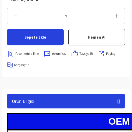
Sepete Ekle
Hemen Al
Yorum Yaz
Tavsiye Et
Paylaş
Karşılaştır
Ürün Bilgisi
OEM /