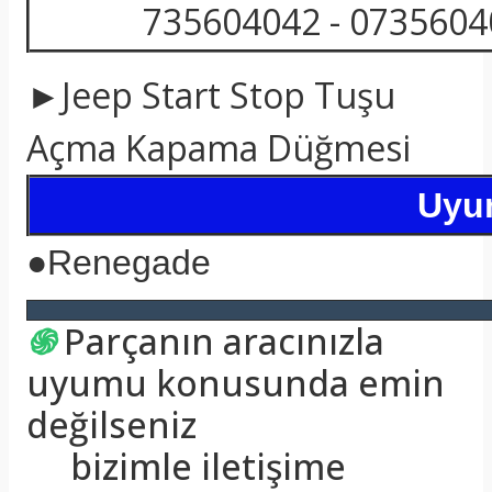
735604042 - 073560
►Jeep Start Stop Tuşu
Açma Kapama Düğmesi
Uyum
●
Renegade
֍
Parçanın aracınızla
uyumu konusunda emin
değilseniz
bizimle iletişime