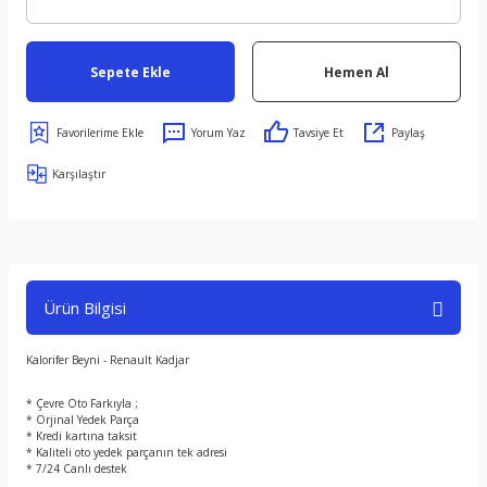
Sepete Ekle
Hemen Al
Yorum Yaz
Tavsiye Et
Paylaş
Karşılaştır
Ürün Bilgisi
Kalorifer Beyni - Renault Kadjar
* Çevre Oto Farkıyla ;
* Orjinal Yedek Parça
* Kredi kartına taksit
* Kaliteli oto yedek parçanın tek adresi
* 7/24 Canlı destek