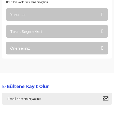
Belirtilen kodlar referans amaçlıdır.
Yorumlar
Taksit Seçenekleri
Bu ürüne ilk yorumu siz yapın!
Önerileriniz
Yorum Yaz
Bu ürünün fiyat bilgisi, resim, ürün açıklamalarında ve diğer
konularda yetersiz gördüğünüz noktaları öneri formunu
kullanarak tarafımıza iletebilirsiniz.
Görüş ve önerileriniz için teşekkür ederiz.
E-Bültene Kayıt Olun
Ürün resmi kalitesiz, bozuk veya görüntülenemiyor.
Ürün açıklamasında eksik bilgiler bulunuyor.
Ürün bilgilerinde hatalar bulunuyor.
Ürün fiyatı diğer sitelerden daha pahalı.