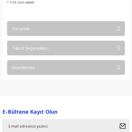
* 7/24 Canlı destek
Yorumlar
Taksit Seçenekleri
Bu ürüne ilk yorumu siz yapın!
Önerileriniz
Yorum Yaz
Bu ürünün fiyat bilgisi, resim, ürün açıklamalarında ve diğer
konularda yetersiz gördüğünüz noktaları öneri formunu
kullanarak tarafımıza iletebilirsiniz.
Görüş ve önerileriniz için teşekkür ederiz.
E-Bültene Kayıt Olun
Ürün resmi kalitesiz, bozuk veya görüntülenemiyor.
Ürün açıklamasında eksik bilgiler bulunuyor.
Ürün bilgilerinde hatalar bulunuyor.