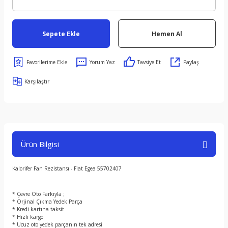
Sepete Ekle
Hemen Al
Yorum Yaz
Tavsiye Et
Paylaş
Karşılaştır
Ürün Bilgisi
Kalorifer Fan Rezistansı - Fiat Egea 55702407
* Çevre Oto Farkıyla ;
* Orjinal Çıkma Yedek Parça
* Kredi kartına taksit
* Hızlı kargo
* Ucuz oto yedek parçanın tek adresi