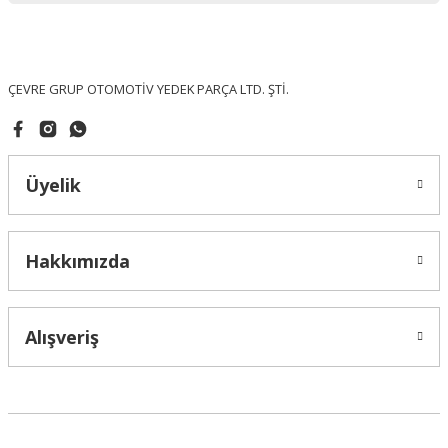
Ürün fiyatı diğer sitelerden daha pahalı.
Bu ürüne benzer farklı alternatifler olmalı.
ÇEVRE GRUP OTOMOTİV YEDEK PARÇA LTD. ŞTİ.
Üyelik
Gönder
Hakkımızda
Alışveriş