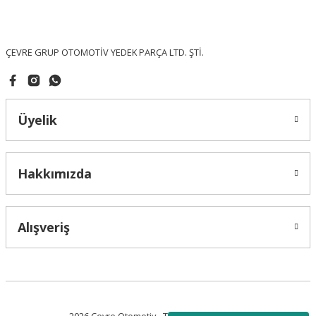
Ürün fiyatı diğer sitelerden daha pahalı.
Bu ürüne benzer farklı alternatifler olmalı.
ÇEVRE GRUP OTOMOTİV YEDEK PARÇA LTD. ŞTİ.
Üyelik
Gönder
Hakkımızda
Alışveriş