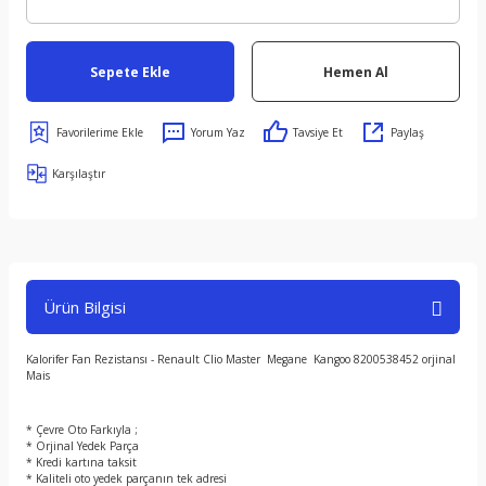
Sepete Ekle
Hemen Al
Yorum Yaz
Tavsiye Et
Paylaş
Karşılaştır
Ürün Bilgisi
Kalorifer Fan Rezistansı - Renault Clio Master Megane Kangoo 8200538452 orjinal
Mais
* Çevre Oto Farkıyla ;
* Orjinal Yedek Parça
* Kredi kartına taksit
* Kaliteli oto yedek parçanın tek adresi