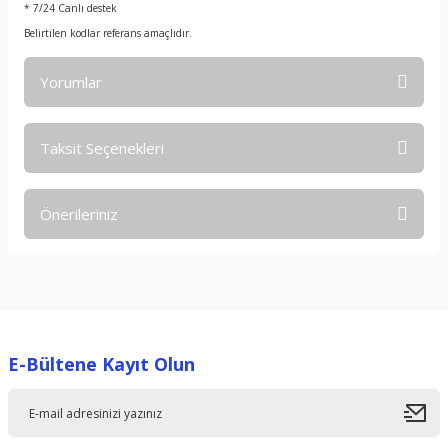
* 7/24 Canlı destek
Belirtilen kodlar referans amaçlıdır.
Yorumlar
Taksit Seçenekleri
Bu ürüne ilk yorumu siz yapın!
Önerileriniz
Yorum Yaz
Bu ürünün fiyat bilgisi, resim, ürün açıklamalarında ve diğer
konularda yetersiz gördüğünüz noktaları öneri formunu
kullanarak tarafımıza iletebilirsiniz.
Görüş ve önerileriniz için teşekkür ederiz.
E-Bültene Kayıt Olun
Ürün resmi kalitesiz, bozuk veya görüntülenemiyor.
Ürün açıklamasında eksik bilgiler bulunuyor.
Ürün bilgilerinde hatalar bulunuyor.