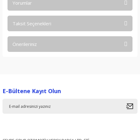
Yorumlar
Taksit Seçenekleri
Bu ürüne ilk yorumu siz yapın!
Önerileriniz
Yorum Yaz
Bu ürünün fiyat bilgisi, resim, ürün açıklamalarında ve diğer
konularda yetersiz gördüğünüz noktaları öneri formunu
kullanarak tarafımıza iletebilirsiniz.
Görüş ve önerileriniz için teşekkür ederiz.
E-Bültene Kayıt Olun
Ürün resmi kalitesiz, bozuk veya görüntülenemiyor.
Ürün açıklamasında eksik bilgiler bulunuyor.
Ürün bilgilerinde hatalar bulunuyor.
Ürün fiyatı diğer sitelerden daha pahalı.
Bu ürüne benzer farklı alternatifler olmalı.