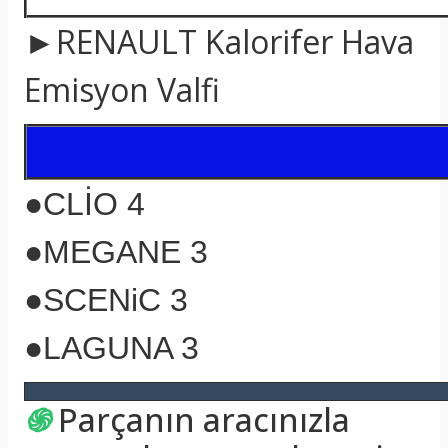
►RENAULT Kalorifer Hava
Emisyon Valfi
●CLİO 4
●MEGANE 3
●SCENiC 3
●LAGUNA 3
֍
Parçanın aracınızla