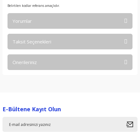
Belirtilen kodlar referans amaçlıdır.
Yorumlar
Taksit Seçenekleri
Bu ürüne ilk yorumu siz yapın!
Önerileriniz
Yorum Yaz
Bu ürünün fiyat bilgisi, resim, ürün açıklamalarında ve diğer
konularda yetersiz gördüğünüz noktaları öneri formunu
kullanarak tarafımıza iletebilirsiniz.
Görüş ve önerileriniz için teşekkür ederiz.
E-Bültene Kayıt Olun
Ürün resmi kalitesiz, bozuk veya görüntülenemiyor.
Ürün açıklamasında eksik bilgiler bulunuyor.
Ürün bilgilerinde hatalar bulunuyor.
Ürün fiyatı diğer sitelerden daha pahalı.