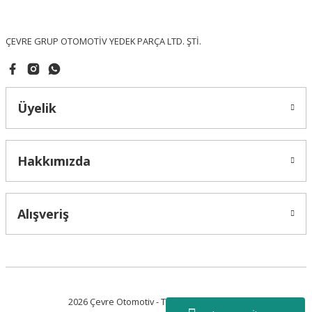
Bu ürüne benzer farklı alternatifler olmalı.
ÇEVRE GRUP OTOMOTİV YEDEK PARÇA LTD. ŞTİ.
Üyelik
Gönder
Hakkımızda
Alışveriş
2026 Çevre Otomotiv - Tüm Hakları Saklıdır.