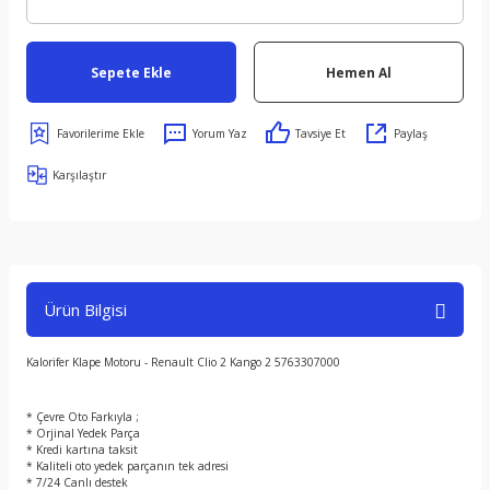
Sepete Ekle
Hemen Al
Yorum Yaz
Tavsiye Et
Paylaş
Karşılaştır
Ürün Bilgisi
Kalorifer Klape Motoru - Renault Clio 2 Kango 2 5763307000
* Çevre Oto Farkıyla ;
* Orjinal Yedek Parça
* Kredi kartına taksit
* Kaliteli oto yedek parçanın tek adresi
* 7/24 Canlı destek