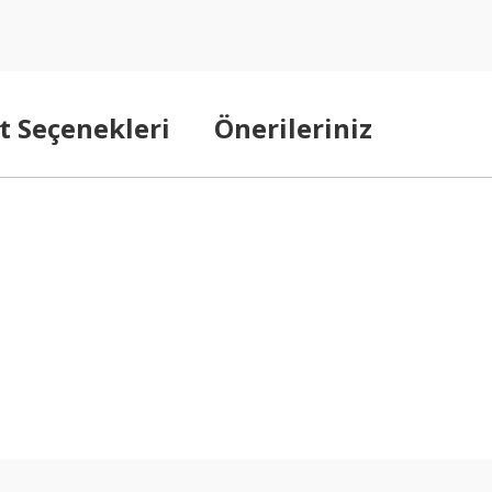
t Seçenekleri
Önerileriniz
arda yetersiz gördüğünüz noktaları öneri formunu kullanarak tarafımıza ilet
Bu ürüne ilk yorumu siz yapın!