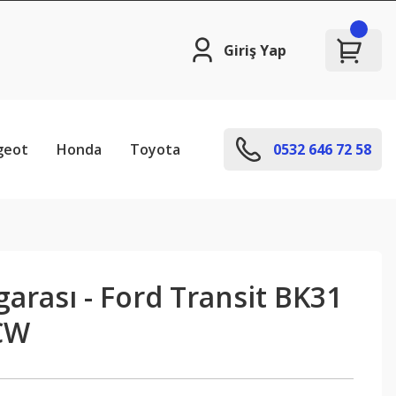
Giriş Yap
geot
Honda
Toyota
0532 646 72 58
zgarası - Ford Transit BK31
CW