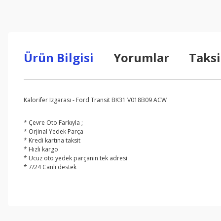
Ürün Bilgisi
Yorumlar
Taksi
Kalorifer Izgarası - Ford Transit BK31 V018B09 ACW
* Çevre Oto Farkıyla ;
* Orjinal Yedek Parça
* Kredi kartına taksit
* Hızlı kargo
* Ucuz oto yedek parçanın tek adresi
* 7/24 Canlı destek
Bu ürünün fiyat bilgisi, resim, ürün açıklamalarında ve diğer konul
Görüş ve önerileriniz için teşekkür ederiz.