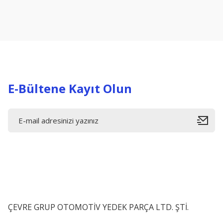
Ürün resmi kalitesiz, bozuk veya görüntülenemiyor.
Ürün açıklamasında eksik bilgiler bulunuyor.
Ürün bilgilerinde hatalar bulunuyor.
Ürün fiyatı diğer sitelerden daha pahalı.
Bu ürüne benzer farklı alternatifler olmalı.
E-Bültene Kayıt Olun
ÇEVRE GRUP OTOMOTİV YEDEK PARÇA LTD. ŞTİ.