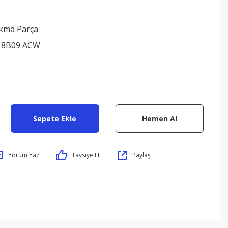
ıkma Parça
18B09 ACW
Sepete Ekle
Hemen Al
Yorum Yaz
Tavsiye Et
Paylaş