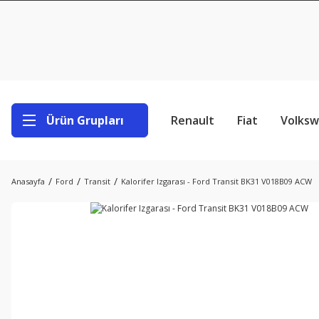
Ürün Grupları
Renault
Fiat
Volks
Anasayfa
Ford
Transit
Kalorifer Izgarası - Ford Transit BK31 V018B09 ACW