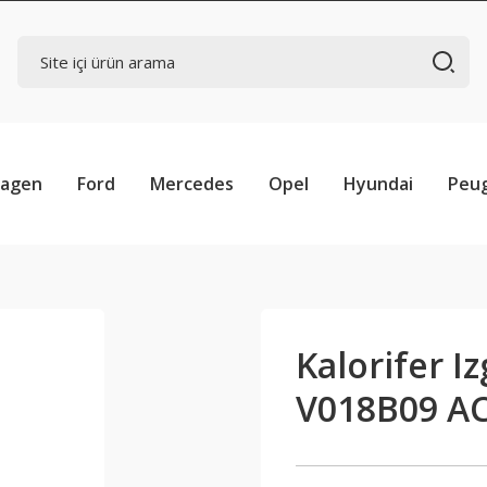
wagen
Ford
Mercedes
Opel
Hyundai
Peu
Kalorifer I
V018B09 A