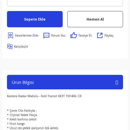
Sepete Ekle
Hemen Al
Yorum Yaz
Tavsiye Et
Paylaş
Karşılaştır
Ürün Bilgisi
Kamera Radar Modülü - Ford Transit KK3T 19H406 CB
* Çevre Oto Farkıyla ;
* Orjinal Yedek Parça
* Kredi kartına taksit
* Hızlı kargo
* Ucuz oto yedek parçanın tek adresi