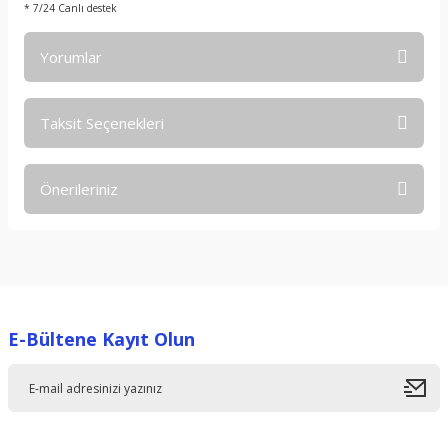
* 7/24 Canlı destek
Yorumlar
Taksit Seçenekleri
Bu ürüne ilk yorumu siz yapın!
Önerileriniz
Yorum Yaz
Bu ürünün fiyat bilgisi, resim, ürün açıklamalarında ve diğer
konularda yetersiz gördüğünüz noktaları öneri formunu
kullanarak tarafımıza iletebilirsiniz.
Görüş ve önerileriniz için teşekkür ederiz.
E-Bültene Kayıt Olun
Ürün resmi kalitesiz, bozuk veya görüntülenemiyor.
Ürün açıklamasında eksik bilgiler bulunuyor.
Ürün bilgilerinde hatalar bulunuyor.
Ürün fiyatı diğer sitelerden daha pahalı.