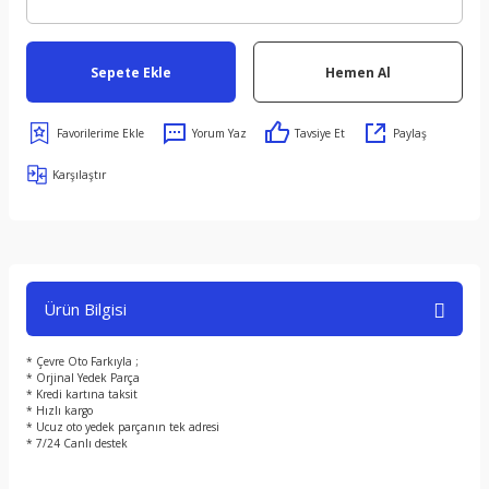
Sepete Ekle
Hemen Al
Yorum Yaz
Tavsiye Et
Paylaş
Karşılaştır
Ürün Bilgisi
* Çevre Oto Farkıyla ;
* Orjinal Yedek Parça
* Kredi kartına taksit
* Hızlı kargo
* Ucuz oto yedek parçanın tek adresi
* 7/24 Canlı destek