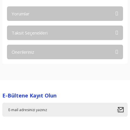
Yorumlar
Taksit Seçenekleri
Bu ürüne ilk yorumu siz yapın!
Önerileriniz
Yorum Yaz
Bu ürünün fiyat bilgisi, resim, ürün açıklamalarında ve diğer
konularda yetersiz gördüğünüz noktaları öneri formunu
kullanarak tarafımıza iletebilirsiniz.
Görüş ve önerileriniz için teşekkür ederiz.
E-Bültene Kayıt Olun
Ürün resmi kalitesiz, bozuk veya görüntülenemiyor.
Ürün açıklamasında eksik bilgiler bulunuyor.
Ürün bilgilerinde hatalar bulunuyor.
Ürün fiyatı diğer sitelerden daha pahalı.