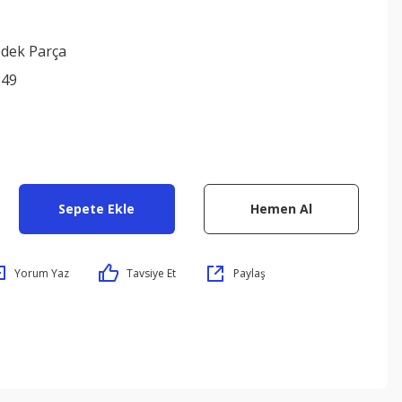
edek Parça
249
Sepete Ekle
Hemen Al
Yorum Yaz
Tavsiye Et
Paylaş