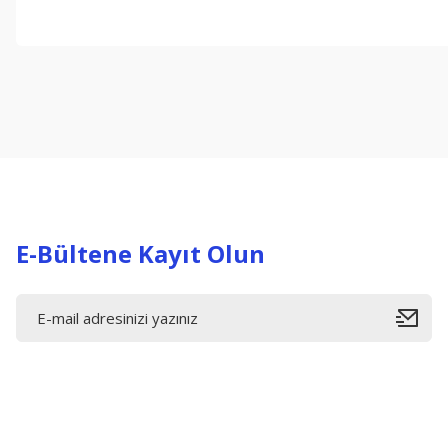
Bu ürünün fiyat bilgisi, resim, ürün açıklamalarında ve diğer konul
Görüş ve önerileriniz için teşekkür ederiz.
Ürün resmi kalitesiz, bozuk veya görüntülenemiyor.
Ürün açıklamasında eksik bilgiler bulunuyor.
Ürün bilgilerinde hatalar bulunuyor.
Ürün fiyatı diğer sitelerden daha pahalı.
Bu ürüne benzer farklı alternatifler olmalı.
E-Bültene Kayıt Olun