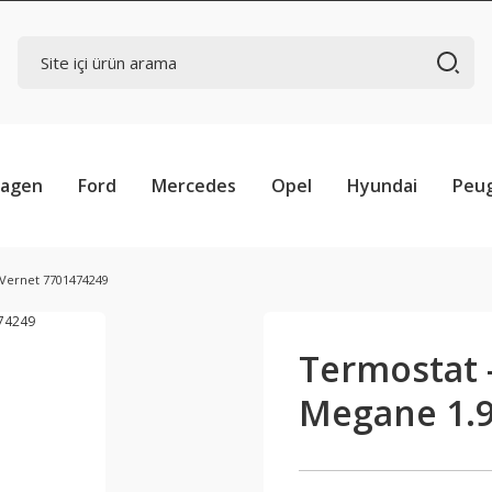
wagen
Ford
Mercedes
Opel
Hyundai
Peu
 Vernet 7701474249
Termostat 
Megane 1.9