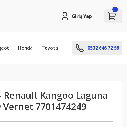
Giriş Yap
geot
Honda
Toyota
0532 646 72 58
- Renault Kangoo Laguna
 Vernet 7701474249