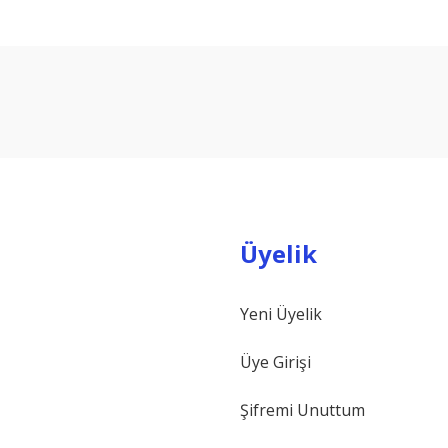
arda yetersiz gördüğünüz noktaları öneri formunu kullanarak tarafımıza ilet
Bu ürüne ilk yorumu siz yapın!
Yorum Yaz
Üyelik
Yeni Üyelik
Gönder
Üye Girişi
Şifremi Unuttum