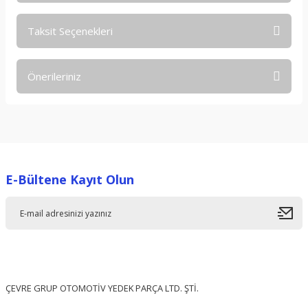
Taksit Seçenekleri
Bu ürüne ilk yorumu siz yapın!
Önerileriniz
Yorum Yaz
Bu ürünün fiyat bilgisi, resim, ürün açıklamalarında ve diğer
konularda yetersiz gördüğünüz noktaları öneri formunu
kullanarak tarafımıza iletebilirsiniz.
Görüş ve önerileriniz için teşekkür ederiz.
E-Bültene Kayıt Olun
Ürün resmi kalitesiz, bozuk veya görüntülenemiyor.
Ürün açıklamasında eksik bilgiler bulunuyor.
Ürün bilgilerinde hatalar bulunuyor.
Ürün fiyatı diğer sitelerden daha pahalı.
Bu ürüne benzer farklı alternatifler olmalı.
ÇEVRE GRUP OTOMOTİV YEDEK PARÇA LTD. ŞTİ.