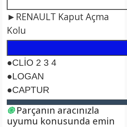
►RENAULT Kaput Açma
Kolu
●CLİO 2 3 4
●LOGAN
●CAPTUR
֍
Parçanın aracınızla
uyumu konusunda emin