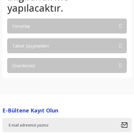
yapılacaktır.
Yorumlar
Taksit Seçenekleri
Bu ürüne ilk yorumu siz yapın!
Önerileriniz
Yorum Yaz
Bu ürünün fiyat bilgisi, resim, ürün açıklamalarında ve diğer
konularda yetersiz gördüğünüz noktaları öneri formunu
kullanarak tarafımıza iletebilirsiniz.
Görüş ve önerileriniz için teşekkür ederiz.
E-Bültene Kayıt Olun
Ürün resmi kalitesiz, bozuk veya görüntülenemiyor.
Ürün açıklamasında eksik bilgiler bulunuyor.
Ürün bilgilerinde hatalar bulunuyor.