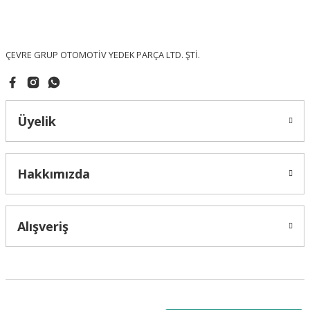
Ürün fiyatı diğer sitelerden daha pahalı.
Bu ürüne benzer farklı alternatifler olmalı.
ÇEVRE GRUP OTOMOTİV YEDEK PARÇA LTD. ŞTİ.
Üyelik
Gönder
Hakkımızda
Alışveriş