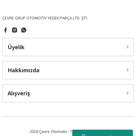
Bu ürüne benzer farklı alternatifler olmalı.
ÇEVRE GRUP OTOMOTİV YEDEK PARÇA LTD. ŞTİ.
Üyelik
Gönder
Hakkımızda
Alışveriş
2026 Çevre Otomotiv - Tüm Hakları Saklıdır.