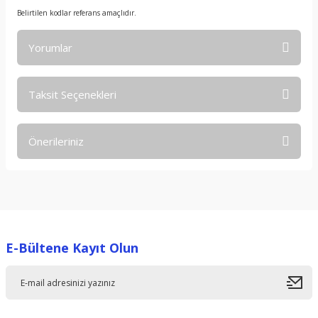
Belirtilen kodlar referans amaçlıdır.
Yorumlar
Taksit Seçenekleri
Bu ürüne ilk yorumu siz yapın!
Önerileriniz
Yorum Yaz
Bu ürünün fiyat bilgisi, resim, ürün açıklamalarında ve diğer
konularda yetersiz gördüğünüz noktaları öneri formunu
kullanarak tarafımıza iletebilirsiniz.
Görüş ve önerileriniz için teşekkür ederiz.
E-Bültene Kayıt Olun
Ürün resmi kalitesiz, bozuk veya görüntülenemiyor.
Ürün açıklamasında eksik bilgiler bulunuyor.
Ürün bilgilerinde hatalar bulunuyor.
Ürün fiyatı diğer sitelerden daha pahalı.