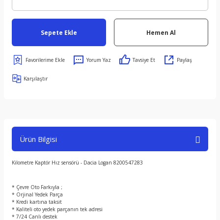
Sepete Ekle
Hemen Al
Yorum Yaz
Tavsiye Et
Paylaş
Karşılaştır
Ürün Bilgisi
Kilometre Kaptör Hız sensörü - Dacia Logan 8200547283
* Çevre Oto Farkıyla ;
* Orjinal Yedek Parça
* Kredi kartına taksit
* Kaliteli oto yedek parçanın tek adresi
* 7/24 Canlı destek