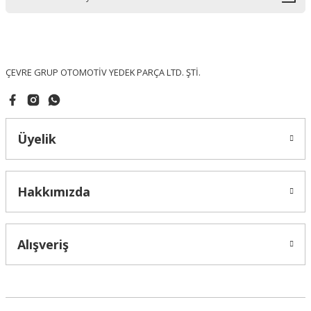
Ürün bilgilerinde hatalar bulunuyor.
Ürün fiyatı diğer sitelerden daha pahalı.
Bu ürüne benzer farklı alternatifler olmalı.
ÇEVRE GRUP OTOMOTİV YEDEK PARÇA LTD. ŞTİ.
Üyelik
Gönder
Hakkımızda
Alışveriş