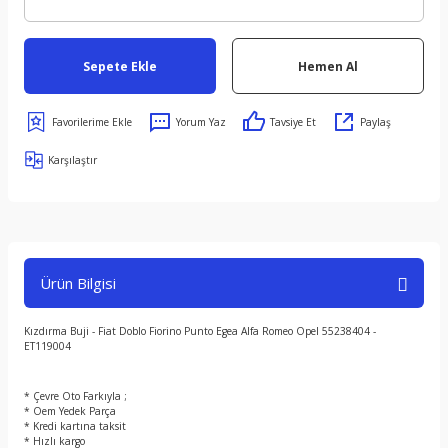
Sepete Ekle
Hemen Al
Yorum Yaz
Tavsiye Et
Paylaş
Karşılaştır
Ürün Bilgisi
Kızdırma Buji - Fiat Doblo Fiorino Punto Egea Alfa Romeo Opel 55238404 -
ET119004
* Çevre Oto Farkıyla ;
* Oem Yedek Parça
* Kredi kartına taksit
* Hızlı kargo