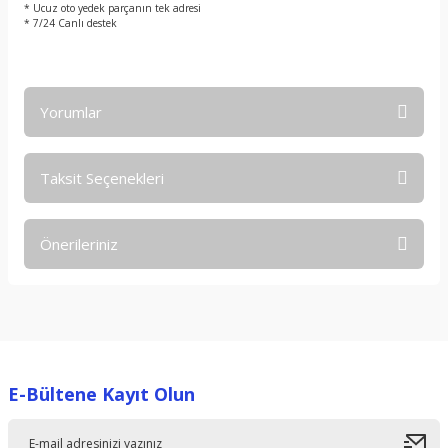
* Ucuz oto yedek parçanın tek adresi
* 7/24 Canlı destek
Yorumlar
Taksit Seçenekleri
Bu ürüne ilk yorumu siz yapın!
Önerileriniz
Yorum Yaz
Bu ürünün fiyat bilgisi, resim, ürün açıklamalarında ve diğer
konularda yetersiz gördüğünüz noktaları öneri formunu
kullanarak tarafımıza iletebilirsiniz.
Görüş ve önerileriniz için teşekkür ederiz.
E-Bültene Kayıt Olun
Ürün resmi kalitesiz, bozuk veya görüntülenemiyor.
Ürün açıklamasında eksik bilgiler bulunuyor.