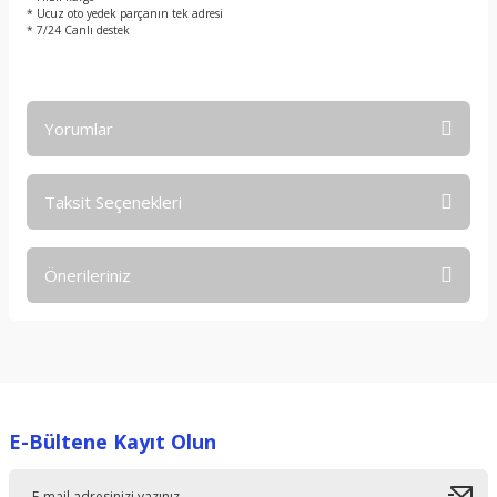
* Ucuz oto yedek parçanın tek adresi
* 7/24 Canlı destek
Yorumlar
Taksit Seçenekleri
Bu ürüne ilk yorumu siz yapın!
Önerileriniz
Yorum Yaz
Bu ürünün fiyat bilgisi, resim, ürün açıklamalarında ve diğer
konularda yetersiz gördüğünüz noktaları öneri formunu
kullanarak tarafımıza iletebilirsiniz.
Görüş ve önerileriniz için teşekkür ederiz.
E-Bültene Kayıt Olun
Ürün resmi kalitesiz, bozuk veya görüntülenemiyor.
Ürün açıklamasında eksik bilgiler bulunuyor.