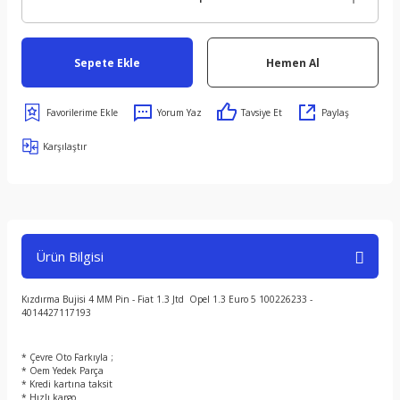
Sepete Ekle
Hemen Al
Yorum Yaz
Tavsiye Et
Paylaş
Karşılaştır
Ürün Bilgisi
Kızdırma Bujisi 4 MM Pin - Fiat 1.3 Jtd Opel 1.3 Euro 5 100226233 -
4014427117193
* Çevre Oto Farkıyla ;
* Oem Yedek Parça
* Kredi kartına taksit
* Hızlı kargo