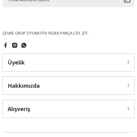
Ürün bilgilerinde hatalar bulunuyor.
Ürün fiyatı diğer sitelerden daha pahalı.
Bu ürüne benzer farklı alternatifler olmalı.
ÇEVRE GRUP OTOMOTİV YEDEK PARÇA LTD. ŞTİ.
Üyelik
Gönder
Hakkımızda
Alışveriş