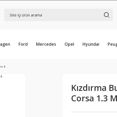
wagen
Ford
Mercedes
Opel
Hyundai
Peu
ro 4
Kızdırma Bu
Corsa 1.3 M