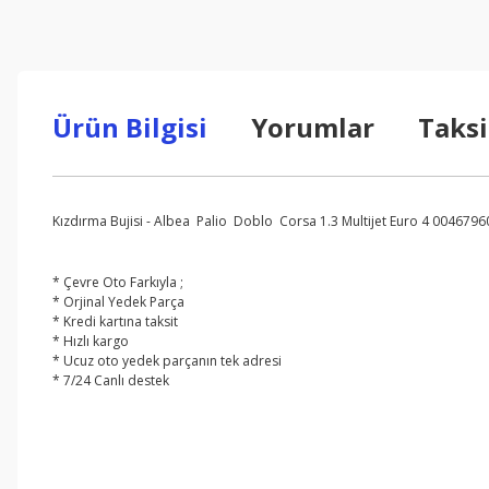
Ürün Bilgisi
Yorumlar
Taksi
Kızdırma Bujisi - Albea Palio Doblo Corsa 1.3 Multijet Euro 4 004679
* Çevre Oto Farkıyla ;
* Orjinal Yedek Parça
* Kredi kartına taksit
* Hızlı kargo
* Ucuz oto yedek parçanın tek adresi
* 7/24 Canlı destek