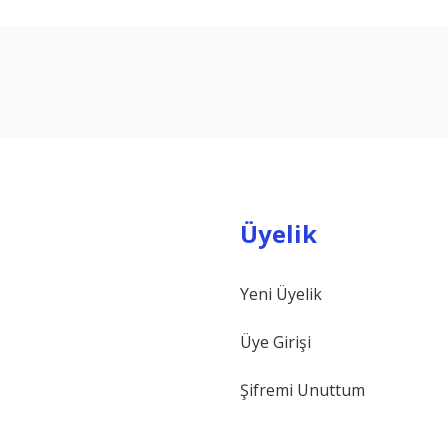
arda yetersiz gördüğünüz noktaları öneri formunu kullanarak tarafımıza ilet
Bu ürüne ilk yorumu siz yapın!
Yorum Yaz
Üyelik
Yeni Üyelik
Gönder
Üye Girişi
Şifremi Unuttum