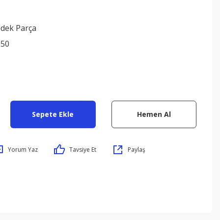
edek Parça
050
Sepete Ekle
Hemen Al
Yorum Yaz
Tavsiye Et
Paylaş