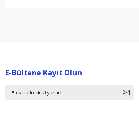
Bu ürünün fiyat bilgisi, resim, ürün açıklamalarında ve diğer konul
Görüş ve önerileriniz için teşekkür ederiz.
Ürün resmi kalitesiz, bozuk veya görüntülenemiyor.
Ürün açıklamasında eksik bilgiler bulunuyor.
Ürün bilgilerinde hatalar bulunuyor.
Ürün fiyatı diğer sitelerden daha pahalı.
Bu ürüne benzer farklı alternatifler olmalı.
E-Bültene Kayıt Olun