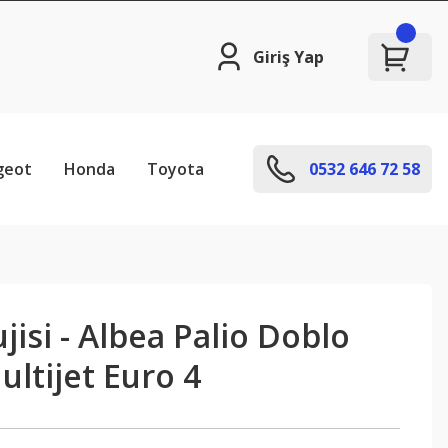
Giriş Yap
geot
Honda
Toyota
0532 646 72 58
jisi - Albea Palio Doblo
ultijet Euro 4