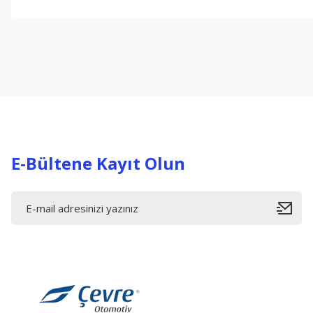
Bu ürünün fiyat bilgisi, resim, ürün açıklamalarında ve diğer konul
Görüş ve önerileriniz için teşekkür ederiz.
Ürün resmi kalitesiz, bozuk veya görüntülenemiyor.
Ürün açıklamasında eksik bilgiler bulunuyor.
Ürün bilgilerinde hatalar bulunuyor.
Ürün fiyatı diğer sitelerden daha pahalı.
Bu ürüne benzer farklı alternatifler olmalı.
E-Bültene Kayıt Olun