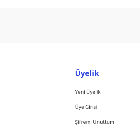
arda yetersiz gördüğünüz noktaları öneri formunu kullanarak tarafımıza ilet
Bu ürüne ilk yorumu siz yapın!
Yorum Yaz
Üyelik
Yeni Üyelik
Gönder
Üye Girişi
Şifremi Unuttum