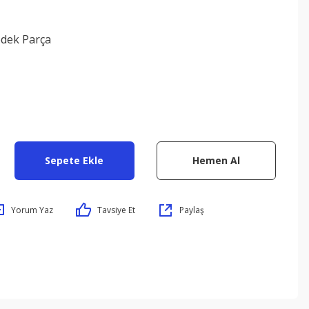
edek Parça
1
Sepete Ekle
Hemen Al
Yorum Yaz
Tavsiye Et
Paylaş