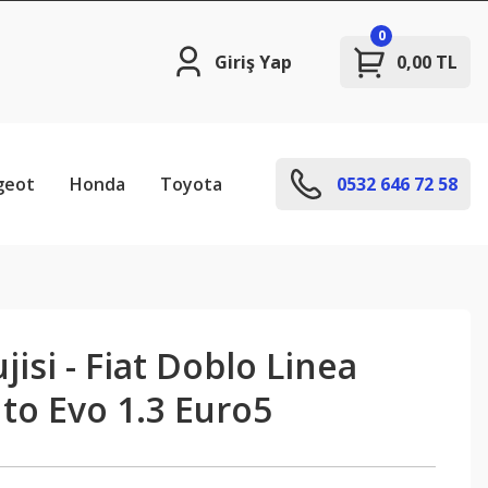
0
Giriş Yap
0,00 TL
geot
Honda
Toyota
0532 646 72 58
jisi - Fiat Doblo Linea
to Evo 1.3 Euro5