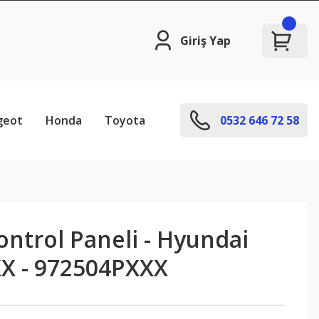
Giriş Yap
geot
Honda
Toyota
0532 646 72 58
ontrol Paneli - Hyundai
X - 972504PXXX