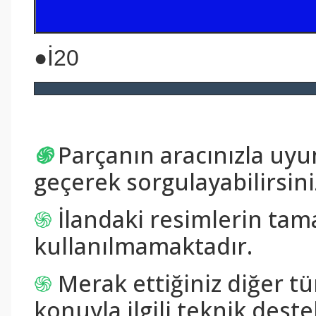
●İ20
֍
Parçanın aracınızla uy
geçerek sorgulayabilirsini
֍
İlandaki resimlerin tam
kullanılmamaktadır.
֍
Merak ettiğiniz diğer tü
konuyla ilgili teknik destek