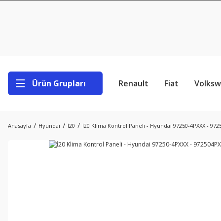
Ürün Grupları
Renault
Fiat
Volks
Anasayfa
Hyundai
İ20
İ20 Klima Kontrol Paneli - Hyundai 97250-4PXXX - 97