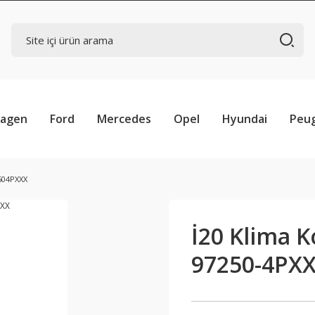
wagen
Ford
Mercedes
Opel
Hyundai
Peu
2504PXXX
İ20 Klima K
97250-4PXX