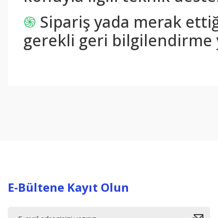
֍
Sipariş yada merak ettiğ
gerekli geri bilgilendirme 
Bu ürünün fiyat bilgisi, resim, ürün açıklamalarında ve diğer konul
Görüş ve önerileriniz için teşekkür ederiz.
Ürün resmi kalitesiz, bozuk veya görüntülenemiyor.
Ürün açıklamasında eksik bilgiler bulunuyor.
Ürün bilgilerinde hatalar bulunuyor.
Ürün fiyatı diğer sitelerden daha pahalı.
Bu ürüne benzer farklı alternatifler olmalı.
E-Bültene Kayıt Olun