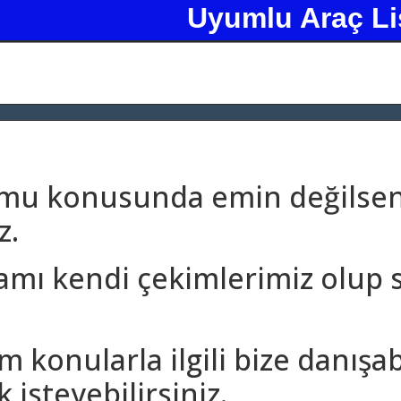
Uyumlu Araç Li
umu konusunda emin değilseni
z.
amı kendi çekimlerimiz olup 
m konularla ilgili bize danışa
 isteyebilirsiniz.