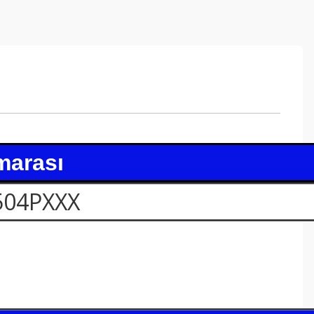
marası
504PXXX