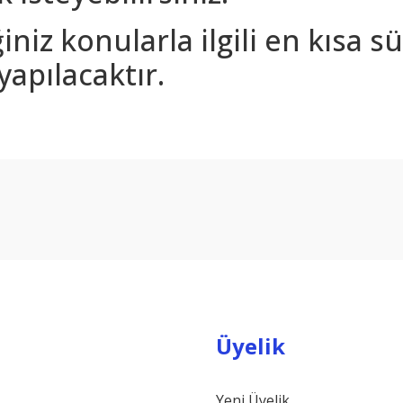
iniz konularla ilgili en kısa 
yapılacaktır.
arda yetersiz gördüğünüz noktaları öneri formunu kullanarak tarafımıza ilet
Bu ürüne ilk yorumu siz yapın!
Yorum Yaz
Üyelik
Yeni Üyelik