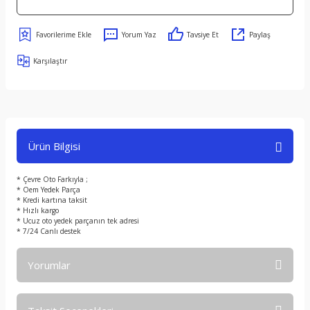
Yorum Yaz
Tavsiye Et
Paylaş
Karşılaştır
Ürün Bilgisi
* Çevre Oto Farkıyla ;
* Oem Yedek Parça
* Kredi kartına taksit
* Hızlı kargo
* Ucuz oto yedek parçanın tek adresi
* 7/24 Canlı destek
Yorumlar