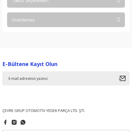
Taksit Seçenekleri
Bu ürüne ilk yorumu siz yapın!
Önerileriniz
Yorum Yaz
Bu ürünün fiyat bilgisi, resim, ürün açıklamalarında ve diğer
konularda yetersiz gördüğünüz noktaları öneri formunu
kullanarak tarafımıza iletebilirsiniz.
Görüş ve önerileriniz için teşekkür ederiz.
E-Bültene Kayıt Olun
Ürün resmi kalitesiz, bozuk veya görüntülenemiyor.
Ürün açıklamasında eksik bilgiler bulunuyor.
Ürün bilgilerinde hatalar bulunuyor.
Ürün fiyatı diğer sitelerden daha pahalı.
Bu ürüne benzer farklı alternatifler olmalı.
ÇEVRE GRUP OTOMOTİV YEDEK PARÇA LTD. ŞTİ.