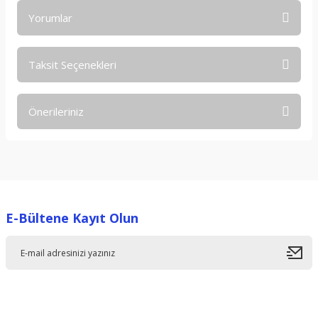
Yorumlar
Taksit Seçenekleri
Bu ürüne ilk yorumu siz yapın!
Önerileriniz
Yorum Yaz
Bu ürünün fiyat bilgisi, resim, ürün açıklamalarında ve diğer
konularda yetersiz gördüğünüz noktaları öneri formunu
kullanarak tarafımıza iletebilirsiniz.
Görüş ve önerileriniz için teşekkür ederiz.
E-Bültene Kayıt Olun
Ürün resmi kalitesiz, bozuk veya görüntülenemiyor.
Ürün açıklamasında eksik bilgiler bulunuyor.
Ürün bilgilerinde hatalar bulunuyor.
Ürün fiyatı diğer sitelerden daha pahalı.
Bu ürüne benzer farklı alternatifler olmalı.