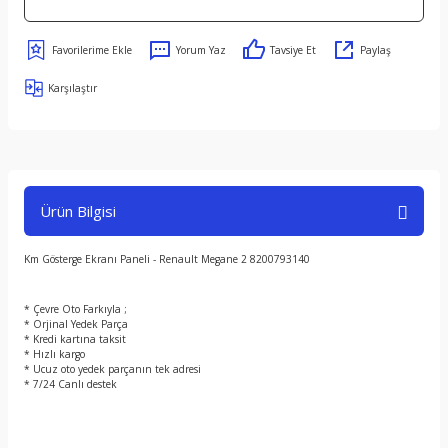
Yorum Yaz
Tavsiye Et
Paylaş
Karşılaştır
Ürün Bilgisi
Km Gösterge Ekranı Paneli - Renault Megane 2 8200793140
* Çevre Oto Farkıyla ;
* Orjinal Yedek Parça
* Kredi kartına taksit
* Hızlı kargo
* Ucuz oto yedek parçanın tek adresi
* 7/24 Canlı destek