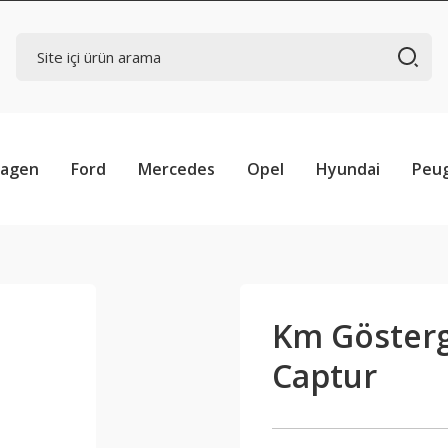
wagen
Ford
Mercedes
Opel
Hyundai
Peu
Km Gösterge
Captur