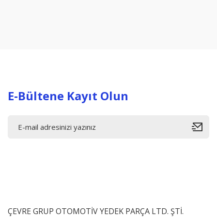
Ürün resmi kalitesiz, bozuk veya görüntülenemiyor.
Ürün açıklamasında eksik bilgiler bulunuyor.
Ürün bilgilerinde hatalar bulunuyor.
Ürün fiyatı diğer sitelerden daha pahalı.
Bu ürüne benzer farklı alternatifler olmalı.
E-Bültene Kayıt Olun
ÇEVRE GRUP OTOMOTİV YEDEK PARÇA LTD. ŞTİ.