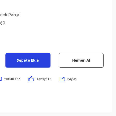
edek Parça
36R
Sepete Ekle
Hemen Al
Yorum Yaz
Tavsiye Et
Paylaş