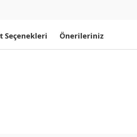
t Seçenekleri
Önerileriniz
arda yetersiz gördüğünüz noktaları öneri formunu kullanarak tarafımıza ilet