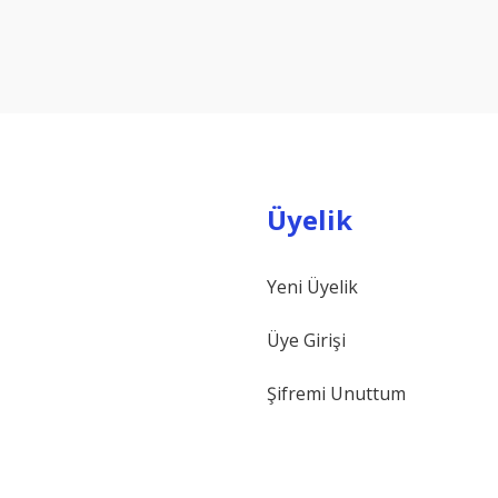
Bu ürüne ilk yorumu siz yapın!
Yorum Yaz
Üyelik
Yeni Üyelik
Gönder
Üye Girişi
Şifremi Unuttum