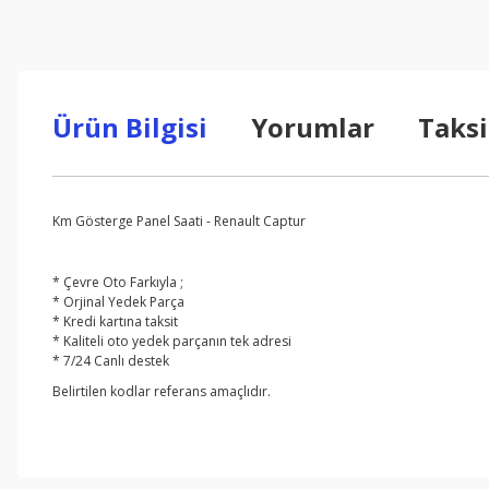
Ürün Bilgisi
Yorumlar
Taksi
Km Gösterge Panel Saati - Renault Captur
* Çevre Oto Farkıyla ;
* Orjinal Yedek Parça
* Kredi kartına taksit
* Kaliteli oto yedek parçanın tek adresi
* 7/24 Canlı destek
Belirtilen kodlar referans amaçlıdır.
Bu ürünün fiyat bilgisi, resim, ürün açıklamalarında ve diğer konul
Görüş ve önerileriniz için teşekkür ederiz.