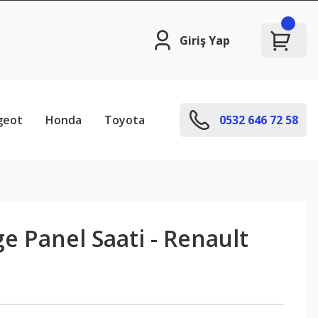
Giriş Yap
geot
Honda
Toyota
0532 646 72 58
 Panel Saati - Renault