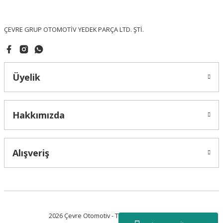
Bu ürüne benzer farklı alternatifler olmalı.
ÇEVRE GRUP OTOMOTİV YEDEK PARÇA LTD. ŞTİ.
Üyelik
Gönder
Hakkımızda
Alışveriş
2026 Çevre Otomotiv - Tüm Hakları Saklıdır.