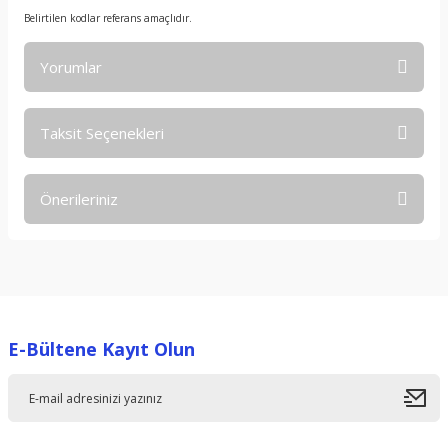
Belirtilen kodlar referans amaçlıdır.
Yorumlar
Taksit Seçenekleri
Bu ürüne ilk yorumu siz yapın!
Önerileriniz
Yorum Yaz
Bu ürünün fiyat bilgisi, resim, ürün açıklamalarında ve diğer
konularda yetersiz gördüğünüz noktaları öneri formunu
kullanarak tarafımıza iletebilirsiniz.
Görüş ve önerileriniz için teşekkür ederiz.
E-Bültene Kayıt Olun
Ürün resmi kalitesiz, bozuk veya görüntülenemiyor.
Ürün açıklamasında eksik bilgiler bulunuyor.
Ürün bilgilerinde hatalar bulunuyor.
Ürün fiyatı diğer sitelerden daha pahalı.