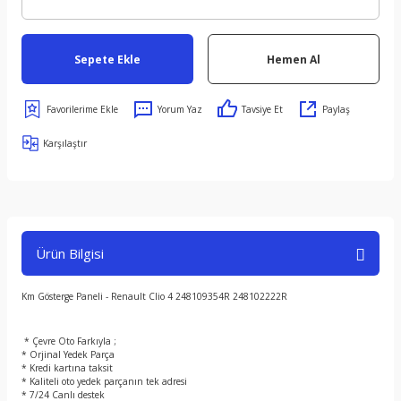
Sepete Ekle
Hemen Al
Yorum Yaz
Tavsiye Et
Paylaş
Karşılaştır
Ürün Bilgisi
Km Gösterge Paneli - Renault Clio 4 248109354R 248102222R
* Çevre Oto Farkıyla ;
* Orjinal Yedek Parça
* Kredi kartına taksit
* Kaliteli oto yedek parçanın tek adresi
* 7/24 Canlı destek