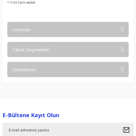
* 7/24 Canlı destek
Yorumlar
Taksit Seçenekleri
Bu ürüne ilk yorumu siz yapın!
Önerileriniz
Yorum Yaz
Bu ürünün fiyat bilgisi, resim, ürün açıklamalarında ve diğer
konularda yetersiz gördüğünüz noktaları öneri formunu
kullanarak tarafımıza iletebilirsiniz.
Görüş ve önerileriniz için teşekkür ederiz.
E-Bültene Kayıt Olun
Ürün resmi kalitesiz, bozuk veya görüntülenemiyor.
Ürün açıklamasında eksik bilgiler bulunuyor.
Ürün bilgilerinde hatalar bulunuyor.