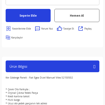
Sepete Ekle
Hemen Al
Yorum Yaz
Tavsiye Et
Paylaş
Karşılaştır
Ürün Bilgisi
Km Gösterge Paneli - Fiat Egea Dizel Manuel Vites 52150502
* Çevre Oto Farkıyla ;
* Orjinal Çıkma Yedek Parça
* Kredi kartına taksit
* Hızlı kargo
* Ucuz oto yedek parçanın tek adresi