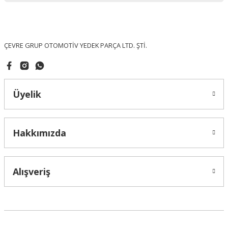
Ürün fiyatı diğer sitelerden daha pahalı.
Bu ürüne benzer farklı alternatifler olmalı.
ÇEVRE GRUP OTOMOTİV YEDEK PARÇA LTD. ŞTİ.
Üyelik
Gönder
Hakkımızda
Alışveriş