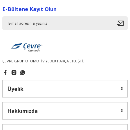
E-Bültene Kayıt Olun
Ürün resmi kalitesiz, bozuk veya görüntülenemiyor.
Ürün açıklamasında eksik bilgiler bulunuyor.
Ürün bilgilerinde hatalar bulunuyor.
Ürün fiyatı diğer sitelerden daha pahalı.
Bu ürüne benzer farklı alternatifler olmalı.
ÇEVRE GRUP OTOMOTİV YEDEK PARÇA LTD. ŞTİ.
Gönder
Üyelik
Hakkımızda