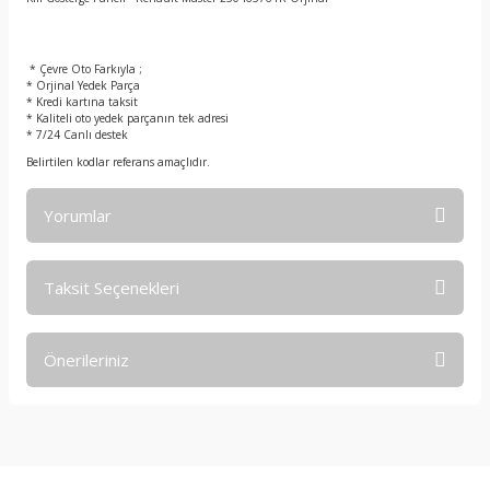
t
* Çevre Oto Farkıyla ;
* Orjinal Yedek Parça
* Kredi kartına taksit
* Kaliteli oto yedek parçanın tek adresi
* 7/24 Canlı destek
Belirtilen kodlar referans amaçlıdır.
Yorumlar
Taksit Seçenekleri
Bu ürüne ilk yorumu siz yapın!
Önerileriniz
Yorum Yaz
Bu ürünün fiyat bilgisi, resim, ürün açıklamalarında ve diğer
konularda yetersiz gördüğünüz noktaları öneri formunu
kullanarak tarafımıza iletebilirsiniz.
Görüş ve önerileriniz için teşekkür ederiz.