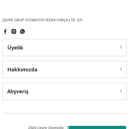
Ürün fiyatı diğer sitelerden daha pahalı.
Bu ürüne benzer farklı alternatifler olmalı.
ÇEVRE GRUP OTOMOTİV YEDEK PARÇA LTD. ŞTİ.
Üyelik
Gönder
Hakkımızda
Alışveriş
2026 Çevre Otomotiv - Tüm Hakları Saklıdır.