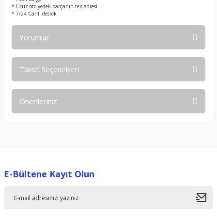
* Ucuz oto yedek parçanın tek adresi
* 7/24 Canlı destek
Yorumlar
Taksit Seçenekleri
Bu ürüne ilk yorumu siz yapın!
Önerileriniz
Yorum Yaz
Bu ürünün fiyat bilgisi, resim, ürün açıklamalarında ve diğer
konularda yetersiz gördüğünüz noktaları öneri formunu
kullanarak tarafımıza iletebilirsiniz.
Görüş ve önerileriniz için teşekkür ederiz.
E-Bültene Kayıt Olun
Ürün resmi kalitesiz, bozuk veya görüntülenemiyor.
Ürün açıklamasında eksik bilgiler bulunuyor.
Ürün bilgilerinde hatalar bulunuyor.