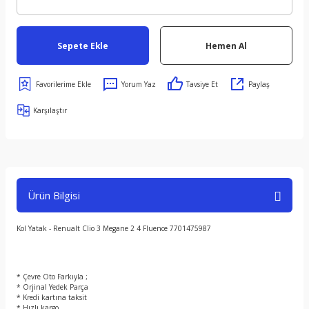
Sepete Ekle
Hemen Al
Yorum Yaz
Tavsiye Et
Paylaş
Karşılaştır
Ürün Bilgisi
Kol Yatak - Renualt Clio 3 Megane 2 4 Fluence 7701475987
* Çevre Oto Farkıyla ;
* Orjinal Yedek Parça
* Kredi kartına taksit
* Hızlı kargo