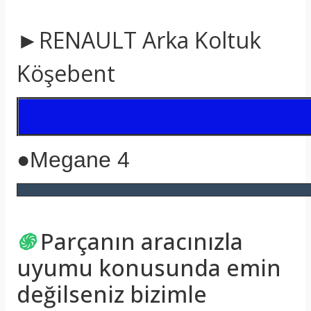
►RENAULT Arka Koltuk
Köşebent
●Megane 4
֍
Parçanın aracınızla
uyumu konusunda emin
değilseniz bizimle