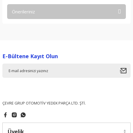
Önerileriniz
Yorum Yaz
Bu ürünün fiyat bilgisi, resim, ürün açıklamalarında ve diğer
konularda yetersiz gördüğünüz noktaları öneri formunu
kullanarak tarafımıza iletebilirsiniz.
Görüş ve önerileriniz için teşekkür ederiz.
E-Bültene Kayıt Olun
Ürün resmi kalitesiz, bozuk veya görüntülenemiyor.
Ürün açıklamasında eksik bilgiler bulunuyor.
Ürün bilgilerinde hatalar bulunuyor.
Ürün fiyatı diğer sitelerden daha pahalı.
Bu ürüne benzer farklı alternatifler olmalı.
ÇEVRE GRUP OTOMOTİV YEDEK PARÇA LTD. ŞTİ.
Üyelik
Gönder