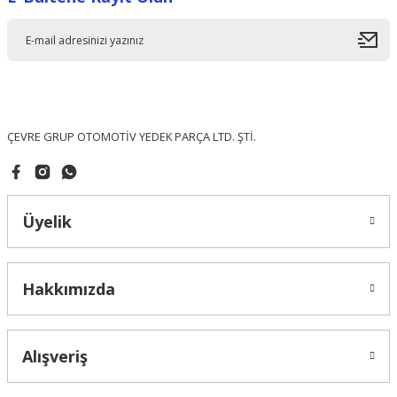
Ürün resmi kalitesiz, bozuk veya görüntülenemiyor.
Ürün açıklamasında eksik bilgiler bulunuyor.
Ürün bilgilerinde hatalar bulunuyor.
Ürün fiyatı diğer sitelerden daha pahalı.
Bu ürüne benzer farklı alternatifler olmalı.
ÇEVRE GRUP OTOMOTİV YEDEK PARÇA LTD. ŞTİ.
Üyelik
Gönder
Hakkımızda
Alışveriş