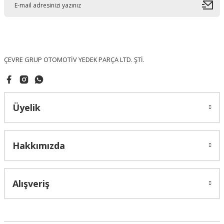
Ürün bilgilerinde hatalar bulunuyor.
Ürün fiyatı diğer sitelerden daha pahalı.
Bu ürüne benzer farklı alternatifler olmalı.
ÇEVRE GRUP OTOMOTİV YEDEK PARÇA LTD. ŞTİ.
Üyelik
Gönder
Hakkımızda
Alışveriş