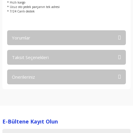
* Hızlı kargo
* Ucuz oto yedek parçanın tek adresi
* 7/24 Canlı destek
Yorumlar
Taksit Seçenekleri
Bu ürüne ilk yorumu siz yapın!
Önerileriniz
Yorum Yaz
Bu ürünün fiyat bilgisi, resim, ürün açıklamalarında ve diğer
konularda yetersiz gördüğünüz noktaları öneri formunu
kullanarak tarafımıza iletebilirsiniz.
Görüş ve önerileriniz için teşekkür ederiz.
E-Bültene Kayıt Olun
Ürün resmi kalitesiz, bozuk veya görüntülenemiyor.
Ürün açıklamasında eksik bilgiler bulunuyor.