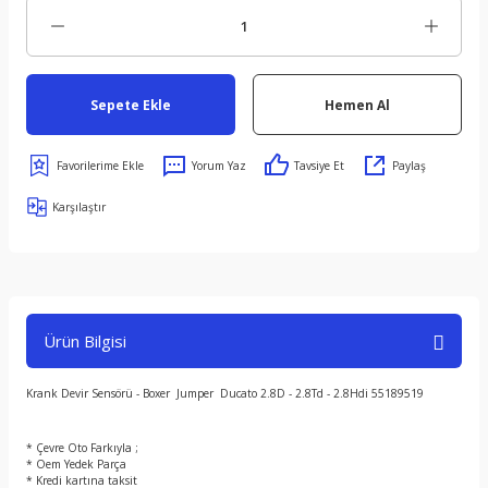
Sepete Ekle
Hemen Al
Yorum Yaz
Tavsiye Et
Paylaş
Karşılaştır
Ürün Bilgisi
Krank Devir Sensörü - Boxer Jumper Ducato 2.8D - 2.8Td - 2.8Hdi 55189519
* Çevre Oto Farkıyla ;
* Oem Yedek Parça
* Kredi kartına taksit