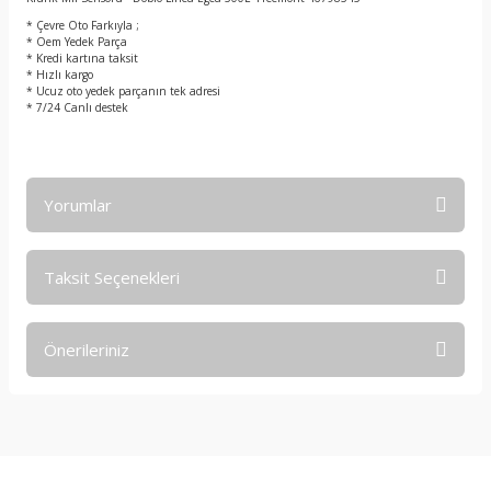
t
* Çevre Oto Farkıyla ;
* Oem Yedek Parça
* Kredi kartına taksit
* Hızlı kargo
* Ucuz oto yedek parçanın tek adresi
* 7/24 Canlı destek
Yorumlar
Taksit Seçenekleri
Bu ürüne ilk yorumu siz yapın!
Önerileriniz
Yorum Yaz
Bu ürünün fiyat bilgisi, resim, ürün açıklamalarında ve diğer
konularda yetersiz gördüğünüz noktaları öneri formunu
kullanarak tarafımıza iletebilirsiniz.
Görüş ve önerileriniz için teşekkür ederiz.