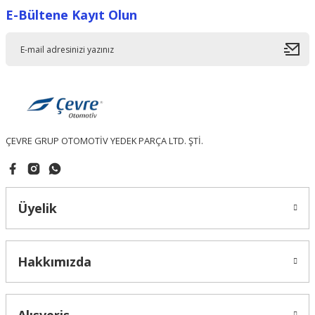
E-Bültene Kayıt Olun
Ürün resmi kalitesiz, bozuk veya görüntülenemiyor.
Ürün açıklamasında eksik bilgiler bulunuyor.
Ürün bilgilerinde hatalar bulunuyor.
Ürün fiyatı diğer sitelerden daha pahalı.
Bu ürüne benzer farklı alternatifler olmalı.
ÇEVRE GRUP OTOMOTİV YEDEK PARÇA LTD. ŞTİ.
Gönder
Üyelik
Hakkımızda