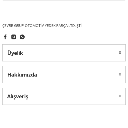
Ürün fiyatı diğer sitelerden daha pahalı.
Bu ürüne benzer farklı alternatifler olmalı.
ÇEVRE GRUP OTOMOTİV YEDEK PARÇA LTD. ŞTİ.
Üyelik
Gönder
Hakkımızda
Alışveriş