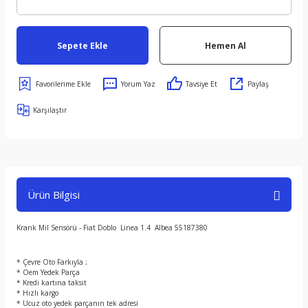
Sepete Ekle
Hemen Al
Yorum Yaz
Tavsiye Et
Paylaş
Karşılaştır
Ürün Bilgisi
Krank Mil Sensörü - Fiat Doblo Linea 1.4 Albea 55187380
* Çevre Oto Farkıyla ;
* Oem Yedek Parça
* Kredi kartına taksit
* Hızlı kargo
* Ucuz oto yedek parçanın tek adresi