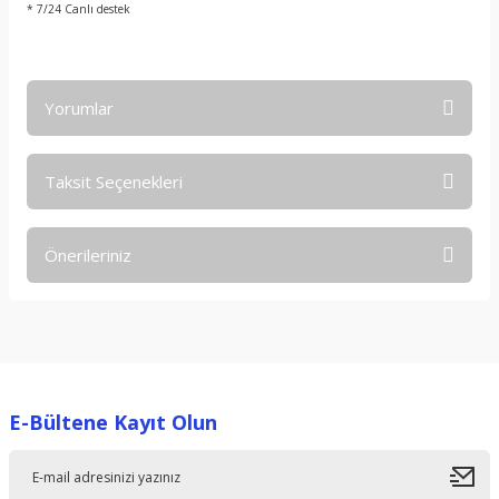
* 7/24 Canlı destek
Yorumlar
Taksit Seçenekleri
Bu ürüne ilk yorumu siz yapın!
Önerileriniz
Yorum Yaz
Bu ürünün fiyat bilgisi, resim, ürün açıklamalarında ve diğer
konularda yetersiz gördüğünüz noktaları öneri formunu
kullanarak tarafımıza iletebilirsiniz.
Görüş ve önerileriniz için teşekkür ederiz.
E-Bültene Kayıt Olun
Ürün resmi kalitesiz, bozuk veya görüntülenemiyor.
Ürün açıklamasında eksik bilgiler bulunuyor.
Ürün bilgilerinde hatalar bulunuyor.