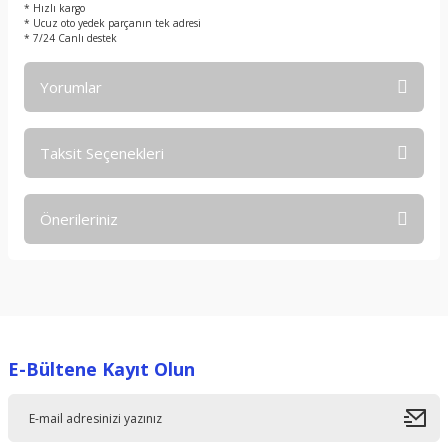
* Hızlı kargo
* Ucuz oto yedek parçanın tek adresi
* 7/24 Canlı destek
Yorumlar
Taksit Seçenekleri
Bu ürüne ilk yorumu siz yapın!
Önerileriniz
Yorum Yaz
Bu ürünün fiyat bilgisi, resim, ürün açıklamalarında ve diğer
konularda yetersiz gördüğünüz noktaları öneri formunu
kullanarak tarafımıza iletebilirsiniz.
Görüş ve önerileriniz için teşekkür ederiz.
E-Bültene Kayıt Olun
Ürün resmi kalitesiz, bozuk veya görüntülenemiyor.
Ürün açıklamasında eksik bilgiler bulunuyor.
Ürün bilgilerinde hatalar bulunuyor.