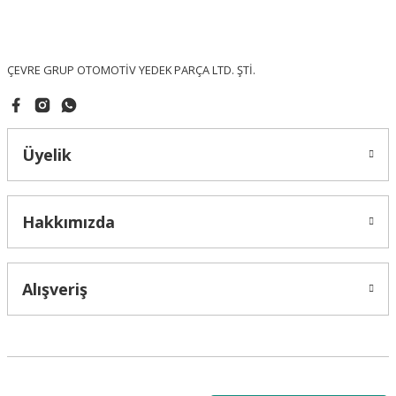
Ürün fiyatı diğer sitelerden daha pahalı.
Bu ürüne benzer farklı alternatifler olmalı.
ÇEVRE GRUP OTOMOTİV YEDEK PARÇA LTD. ŞTİ.
Üyelik
Gönder
Hakkımızda
Alışveriş