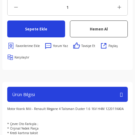
Sepete Ekle
Hemen Al
Yorum Yaz
Tavsiye Et
Paylaş
Karşılaştır
Ürün Bilgisi
Motor Krank Mili - Renault Megane 4 Talisman Duster 1.6 16V H4M 122011KA0A
* Çevre Oto Farkıyla ;
* Orjinal Yedek Parça
* Kredi kartına taksit