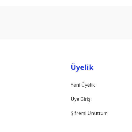
arda yetersiz gördüğünüz noktaları öneri formunu kullanarak tarafımıza ilet
Bu ürüne ilk yorumu siz yapın!
Yorum Yaz
Üyelik
Yeni Üyelik
Gönder
Üye Girişi
Şifremi Unuttum