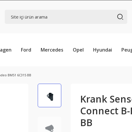
wagen
Ford
Mercedes
Opel
Hyundai
Peu
ndeo BM51 6C315 BB
Krank Sens
Connect B
BB