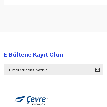
Bu ürünün fiyat bilgisi, resim, ürün açıklamalarında ve diğer konul
Görüş ve önerileriniz için teşekkür ederiz.
Ürün resmi kalitesiz, bozuk veya görüntülenemiyor.
Ürün açıklamasında eksik bilgiler bulunuyor.
Ürün bilgilerinde hatalar bulunuyor.
Ürün fiyatı diğer sitelerden daha pahalı.
Bu ürüne benzer farklı alternatifler olmalı.
E-Bültene Kayıt Olun