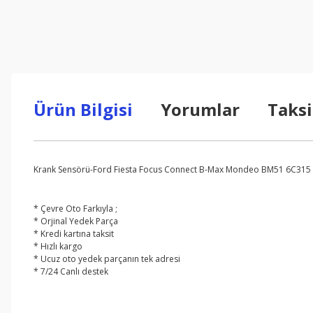
Ürün Bilgisi
Yorumlar
Taksi
Krank Sensörü-Ford Fiesta Focus Connect B-Max Mondeo BM51 6C315
* Çevre Oto Farkıyla ;
* Orjinal Yedek Parça
* Kredi kartına taksit
* Hızlı kargo
* Ucuz oto yedek parçanın tek adresi
* 7/24 Canlı destek