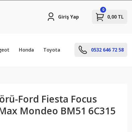
0
Giriş Yap
0,00 TL
geot
Honda
Toyota
0532 646 72 58
örü-Ford Fiesta Focus
-Max Mondeo BM51 6C315