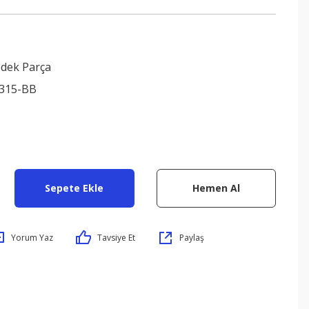
edek Parça
315-BB
Sepete Ekle
Hemen Al
Yorum Yaz
Tavsiye Et
Paylaş