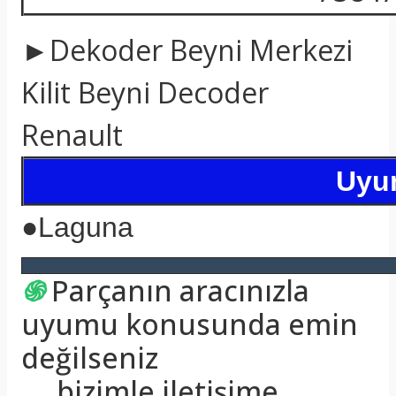
►Dekoder Beyni Merkezi
Kilit Beyni Decoder
Renault
Uyum
●
Laguna
֍
Parçanın aracınızla
uyumu konusunda emin
değilseniz
bizimle iletişime