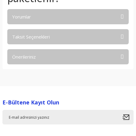
Yorumlar
Taksit Seçenekleri
Bu ürüne ilk yorumu siz yapın!
Önerileriniz
Yorum Yaz
Bu ürünün fiyat bilgisi, resim, ürün açıklamalarında ve diğer
konularda yetersiz gördüğünüz noktaları öneri formunu
kullanarak tarafımıza iletebilirsiniz.
Görüş ve önerileriniz için teşekkür ederiz.
E-Bültene Kayıt Olun
Ürün resmi kalitesiz, bozuk veya görüntülenemiyor.
Ürün açıklamasında eksik bilgiler bulunuyor.
Ürün bilgilerinde hatalar bulunuyor.
Ürün fiyatı diğer sitelerden daha pahalı.