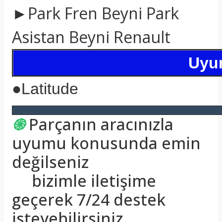
►Park Fren Beyni Park
Asistan Beyni Renault
Uyum
●
Latitude
֍
Parçanın aracınızla
uyumu konusunda emin
değilseniz
bizimle iletişime
geçerek 7/24 destek
isteyebilirsiniz.