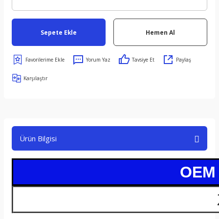
Sepete Ekle
Hemen Al
Yorum Yaz
Tavsiye Et
Paylaş
Karşılaştır
Ürün Bilgisi
OEM /