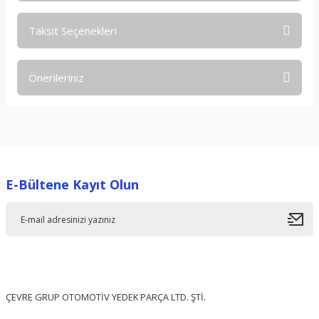
Taksit Seçenekleri
Bu ürüne ilk yorumu siz yapın!
Önerileriniz
Yorum Yaz
Bu ürünün fiyat bilgisi, resim, ürün açıklamalarında ve diğer
konularda yetersiz gördüğünüz noktaları öneri formunu
kullanarak tarafımıza iletebilirsiniz.
Görüş ve önerileriniz için teşekkür ederiz.
E-Bültene Kayıt Olun
Ürün resmi kalitesiz, bozuk veya görüntülenemiyor.
Ürün açıklamasında eksik bilgiler bulunuyor.
Ürün bilgilerinde hatalar bulunuyor.
Ürün fiyatı diğer sitelerden daha pahalı.
Bu ürüne benzer farklı alternatifler olmalı.
ÇEVRE GRUP OTOMOTİV YEDEK PARÇA LTD. ŞTİ.