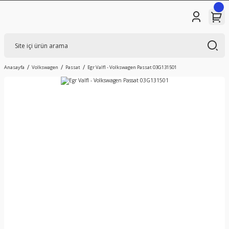
Anasayfa
Volkswagen
Passat
Egr ValfI - Volkswagen Passat 03G131501