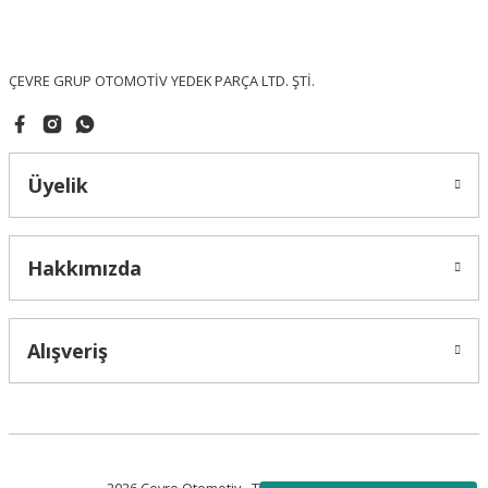
Ürün fiyatı diğer sitelerden daha pahalı.
Bu ürüne benzer farklı alternatifler olmalı.
ÇEVRE GRUP OTOMOTİV YEDEK PARÇA LTD. ŞTİ.
Üyelik
Gönder
Hakkımızda
Alışveriş