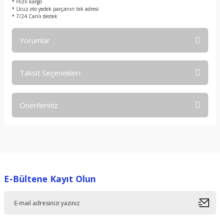
* Hızlı kargo
* Ucuz oto yedek parçanın tek adresi
* 7/24 Canlı destek
Yorumlar
Taksit Seçenekleri
Bu ürüne ilk yorumu siz yapın!
Önerileriniz
Yorum Yaz
Bu ürünün fiyat bilgisi, resim, ürün açıklamalarında ve diğer
konularda yetersiz gördüğünüz noktaları öneri formunu
kullanarak tarafımıza iletebilirsiniz.
Görüş ve önerileriniz için teşekkür ederiz.
E-Bültene Kayıt Olun
Ürün resmi kalitesiz, bozuk veya görüntülenemiyor.
Ürün açıklamasında eksik bilgiler bulunuyor.
Ürün bilgilerinde hatalar bulunuyor.