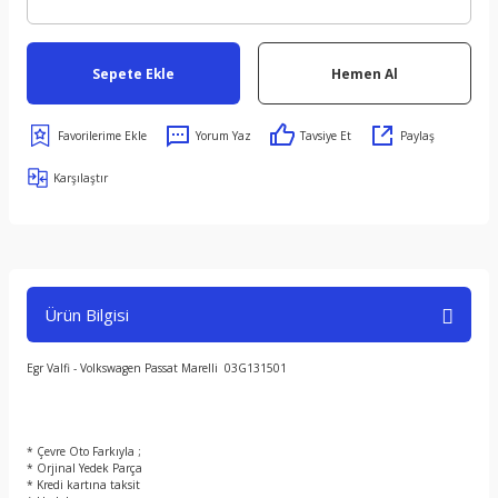
Sepete Ekle
Hemen Al
Yorum Yaz
Tavsiye Et
Paylaş
Karşılaştır
Ürün Bilgisi
Egr Valfi - Volkswagen Passat Marelli 03G131501
* Çevre Oto Farkıyla ;
* Orjinal Yedek Parça
* Kredi kartına taksit