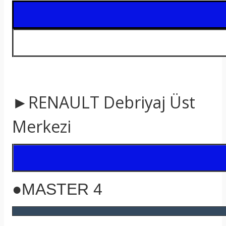
t
►RENAULT Debriyaj Üst
Merkezi
●MASTER 4