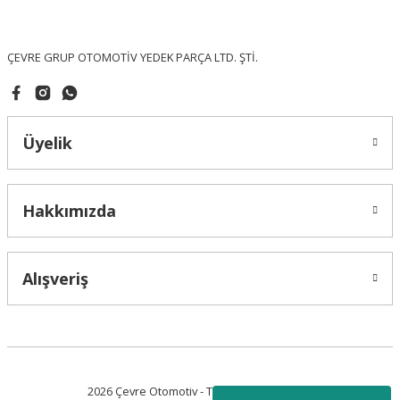
Bu ürüne benzer farklı alternatifler olmalı.
ÇEVRE GRUP OTOMOTİV YEDEK PARÇA LTD. ŞTİ.
Üyelik
Gönder
Hakkımızda
Alışveriş
2026 Çevre Otomotiv - Tüm Hakları Saklıdır.