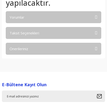
yapılacaktır.
Yorumlar
Taksit Seçenekleri
Bu ürüne ilk yorumu siz yapın!
Önerileriniz
Yorum Yaz
Bu ürünün fiyat bilgisi, resim, ürün açıklamalarında ve diğer
konularda yetersiz gördüğünüz noktaları öneri formunu
kullanarak tarafımıza iletebilirsiniz.
Görüş ve önerileriniz için teşekkür ederiz.
E-Bültene Kayıt Olun
Ürün resmi kalitesiz, bozuk veya görüntülenemiyor.
Ürün açıklamasında eksik bilgiler bulunuyor.
Ürün bilgilerinde hatalar bulunuyor.
Ürün fiyatı diğer sitelerden daha pahalı.