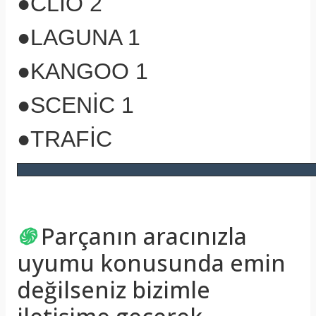
●CLİO 2
●LAGUNA 1
●KANGOO 1
●SCENİC 1
●TRAFİC
֍
Parçanın aracınızla
uyumu konusunda emin
değilseniz bizimle