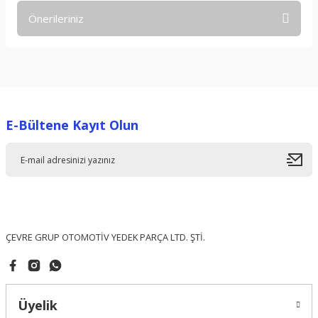
Önerileriniz
Yorum Yaz
Bu ürünün fiyat bilgisi, resim, ürün açıklamalarında ve diğer
konularda yetersiz gördüğünüz noktaları öneri formunu
kullanarak tarafımıza iletebilirsiniz.
Görüş ve önerileriniz için teşekkür ederiz.
E-Bültene Kayıt Olun
Ürün resmi kalitesiz, bozuk veya görüntülenemiyor.
Ürün açıklamasında eksik bilgiler bulunuyor.
Ürün bilgilerinde hatalar bulunuyor.
Ürün fiyatı diğer sitelerden daha pahalı.
Bu ürüne benzer farklı alternatifler olmalı.
ÇEVRE GRUP OTOMOTİV YEDEK PARÇA LTD. ŞTİ.
Üyelik
Gönder