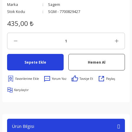
Marka
Sagem
Stok Kodu
SGM - 7700829427
435,00 ₺
s
Sepete Ekle
Hemen Al
ect
Yorum Yaz
Tavsiye Et
Paylaş
Karşılaştır
er
om
Ürün Bilgisi