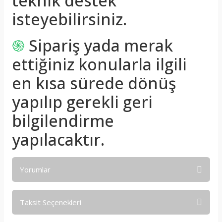
teknik destek
isteyebilirsiniz.
֍
Sipariş yada merak
ettiğiniz konularla ilgili
en kısa sürede dönüş
yapılıp gerekli geri
bilgilendirme
yapılacaktır.
Yorumlar
Taksit Seçenekleri
Bu ürüne ilk yorumu siz yapın!