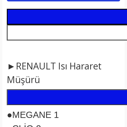
t
►RENAULT Isı Hararet
Müşürü
●MEGANE 1