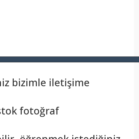
z bizimle iletişime
stok fotoğraf
bilir, öğrenmek istediğiniz