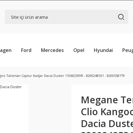
wagen
Ford
Mercedes
Opel
Hyundai
Peu
oo Talisman Captur Kadjar Dacia Duster 110602309R - 8200248531 - 8200558779
Megane Ter
Clio Kango
Dacia Dust