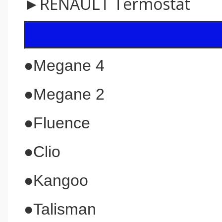
►RENAULT Termostat
●Megane 4
●Megane 2
●Fluence
●Clio
●Kangoo
●Talisman