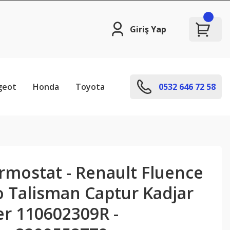
Giriş Yap
geot
Honda
Toyota
0532 646 72 58
mostat - Renault Fluence
o Talisman Captur Kadjar
er 110602309R -