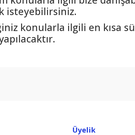
 isteyebilirsiniz.
iniz konularla ilgili en kısa 
yapılacaktır.
arda yetersiz gördüğünüz noktaları öneri formunu kullanarak tarafımıza ilet
Bu ürüne ilk yorumu siz yapın!
Yorum Yaz
Üyelik