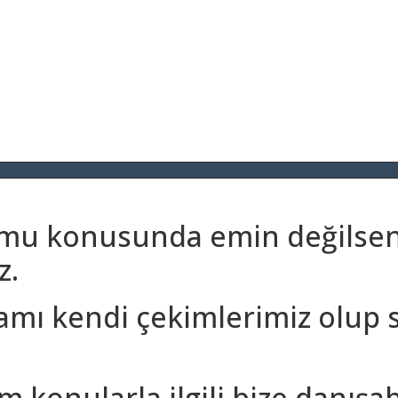
umu konusunda emin değilseni
z.
amı kendi çekimlerimiz olup 
m konularla ilgili bize danışa