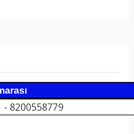
marası
 - 8200558779