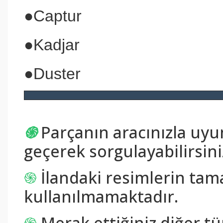
●Captur
●Kadjar
●Duster
֍
Parçanın aracınızla uy
geçerek sorgulayabilirsini
֍
İlandaki resimlerin tam
kullanılmamaktadır.
֍
Merak ettiğiniz diğer tü