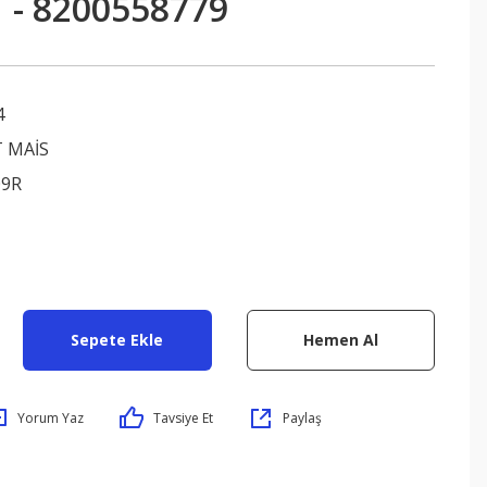
 - 8200558779
4
 MAİS
09R
Sepete Ekle
Hemen Al
Yorum Yaz
Tavsiye Et
Paylaş