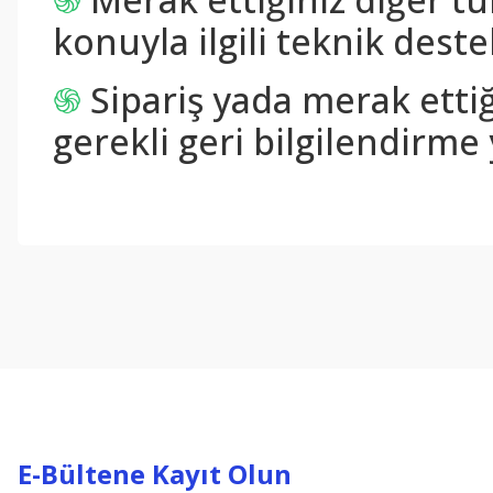
konuyla ilgili teknik destek
֍
Sipariş yada merak ettiğ
gerekli geri bilgilendirme 
Bu ürünün fiyat bilgisi, resim, ürün açıklamalarında ve diğer konul
Görüş ve önerileriniz için teşekkür ederiz.
Ürün resmi kalitesiz, bozuk veya görüntülenemiyor.
Ürün açıklamasında eksik bilgiler bulunuyor.
Ürün bilgilerinde hatalar bulunuyor.
Ürün fiyatı diğer sitelerden daha pahalı.
Bu ürüne benzer farklı alternatifler olmalı.
E-Bültene Kayıt Olun