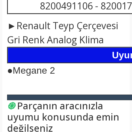
8200491106 - 820017
►Renault Teyp Çerçevesi
Gri Renk Analog Klima
Uyum
●
Megane 2
֍
Parçanın aracınızla
uyumu konusunda emin
değilseniz