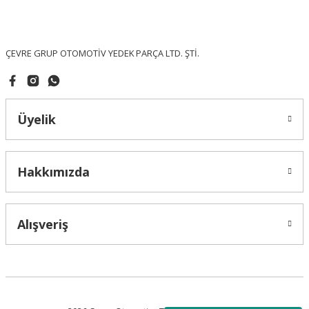
Ürün fiyatı diğer sitelerden daha pahalı.
Bu ürüne benzer farklı alternatifler olmalı.
ÇEVRE GRUP OTOMOTİV YEDEK PARÇA LTD. ŞTİ.
Üyelik
Gönder
Hakkımızda
Alışveriş