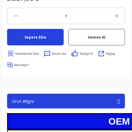
Sepete Ekle
Hemen Al
Yorum Yaz
Tavsiye Et
Paylaş
Karşılaştır
Ürün Bilgisi
OEM /