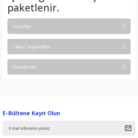
paketlenir.
Yorumlar
Taksit Seçenekleri
Bu ürüne ilk yorumu siz yapın!
Önerileriniz
Yorum Yaz
Bu ürünün fiyat bilgisi, resim, ürün açıklamalarında ve diğer
konularda yetersiz gördüğünüz noktaları öneri formunu
kullanarak tarafımıza iletebilirsiniz.
Görüş ve önerileriniz için teşekkür ederiz.
E-Bültene Kayıt Olun
Ürün resmi kalitesiz, bozuk veya görüntülenemiyor.
Ürün açıklamasında eksik bilgiler bulunuyor.
Ürün bilgilerinde hatalar bulunuyor.